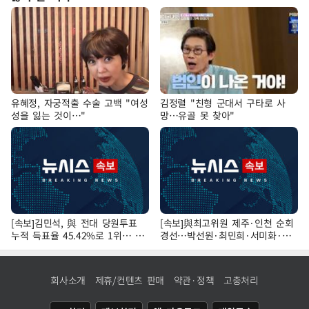
유혜정, 자궁적출 수술 고백 "여성
김정렬 "친형 군대서 구타로 사
성을 잃는 것이…"
망…유골 못 찾아"
[속보]김민석, 與 전대 당원투표
[속보]與최고위원 제주·인천 순회
누적 득표율 45.42%로 1위… 정
경선…박선원·최민희·서미화·한
청래 44.56%
민수·김용 순
회사소개
제휴/컨텐츠 판매
약관·정책
고충처리