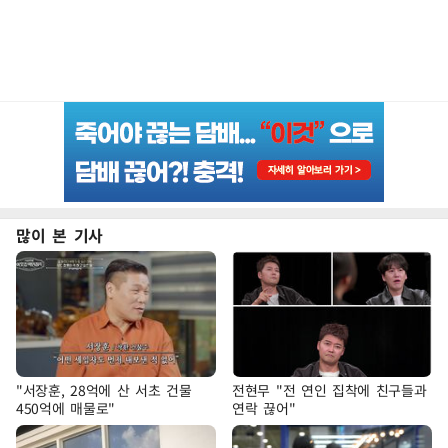
많이 본 기사
"서장훈, 28억에 산 서초 건물
전현무 "전 연인 집착에 친구들과
450억에 매물로"
연락 끊어"