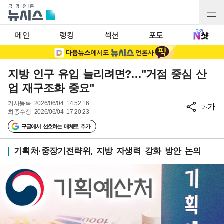
메인
랭킹
섹션
포토
지방 인구 유입 늘리려면?…"거점 중심 산
업 재구조화 중요"
기사등록
2026/06/04 14:52:16
가
가
최종수정
2026/06/04 17:20:23
구글에서 선호하는 매체로 추가
기획처·중장기전략위, 지방 자생력 강화 방안 논의