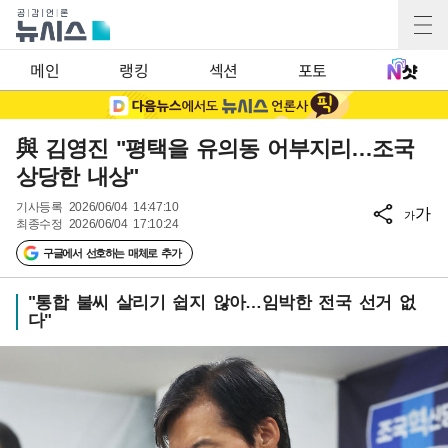
메인
랭킹
섹션
포토
與 김영진 "평택을 유의동 어부지리…조국
상당한 내상"
기사등록
2026/06/04 14:47:10
가
가
최종수정
2026/06/04 17:10:24
구글에서 선호하는 매체로 추가
"통합 불씨 살리기 쉽지 않아…임박한 전국 선거 없
다"