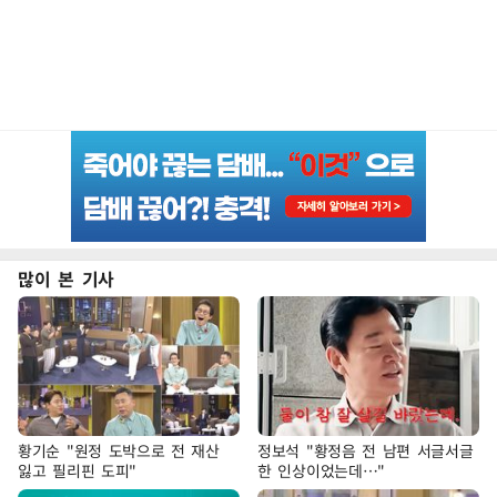
많이 본 기사
황기순 "원정 도박으로 전 재산
정보석 "황정음 전 남편 서글서글
잃고 필리핀 도피"
한 인상이었는데…"