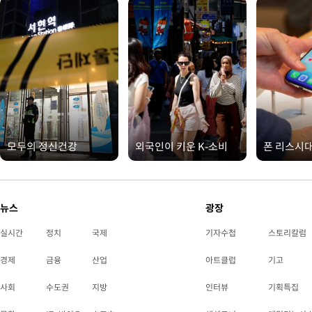
모두의 정신건강
외국인이 키운 K-소비
폰 리스시
뉴스
광장
실시간
정치
국제
기자수첩
스토리칼럼
경제
금융
산업
아트클럽
기고
사회
수도권
지방
인터뷰
기획특집