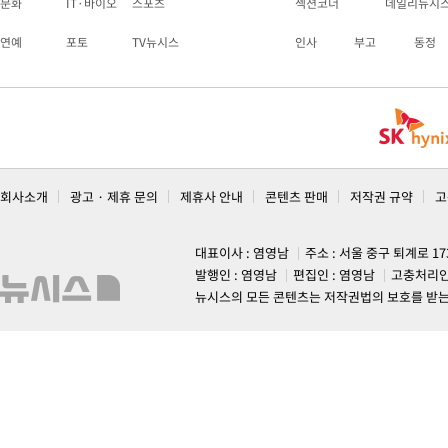
문화
IT·바이오
스포츠
섹션코너
데일리뉴시
연예
포토
TV뉴시스
인사
부고
동정
회사소개
광고 · 제휴 문의
제휴사 안내
콘텐츠 판매
저작권 규약
고
대표이사 : 염영남
주소 : 서울 중구 퇴계로 1
발행인 : 염영남
편집인 : 염영남
고충처리인
뉴시스의 모든 콘텐츠는 저작권법의 보호를 받는 바, 무