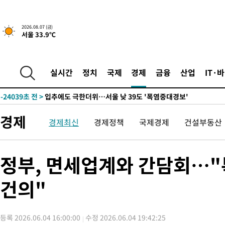
-28071초 전 >
[속보]합수본, '투표율 허위 입력' 중앙·서울·경기도 선관위 등
압수수색
-27826초 전 >
[속보]원·달러 환율, 오전 9시 1423.8원
2026.08.07 (금)
서울 33.9℃
-27622초 전 >
[속보]삼성전자·SK하이닉스 동반 강보합…1%대 상승 출발
-27608초 전 >
[속보]코스닥, 5.95포인트(0.74%) 상승한 807.62개장
-27576초 전 >
[속보]코스피, 6300선 재탈환…1.09% 오른 6365.07 개장
실시간
정치
국제
경제
금융
산업
IT·
-24741초 전 >
시리아 다마스쿠스 교외에서 미니버스 폭발.. 14명 부상, 3명은
태
-24039초 전 >
입추에도 극한더위…서울 낮 39도 '폭염중대경보'
-19003초 전 >
이란, 호르무즈서 "적국 목표물들"과 대치로 남부 케슘섬에서 
경제
경제최신
경제정책
국제경제
건설부동산
례 큰 폭발음
-17718초 전 >
[속보]美, 폴리실리콘 수입 규제…파생제품 15% 관세, 120일
발효
-15869초 전 >
[속보]트럼프, 美 원정출산 금지 행정명령 서명
-13569초 전 >
[속보] 뉴욕증시, 일제 하락 마감…나스닥 0.06%↓
정부, 면세업계와 간담회…"
-31253초 전 >
민주 콩고 에볼라환자 4천명 돌파, 4053명 발생 1850명 사망
건의"
-30503초 전 >
[속보]'300억원대 사기 혐의' 차가원 대표 구속 송치
-29697초 전 >
"미 전국적 살모네라 식중독 원인은 멕시코산 할라피뇨"-- CD
-28210초 전 >
[속보]경찰·노동부, HL만도 평택사업장 끼임 사망 관련 압수
등록 2026.06.04 16:00:00
수정 2026.06.04 19:42:25
-28091초 전 >
[속보]합수본, '투표율 허위 입력' 중앙·서울·경기도 선관위 등