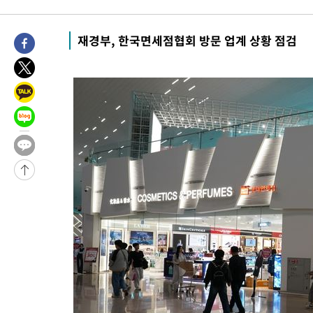
압수수색
-27846초 전 >
[속보]원·달러 환율, 오전 9시 1423.8원
-27642초 전 >
[속보]삼성전자·SK하이닉스 동반 강보합…1%대 상승 출발
재경부, 한국면세점협회 방문 업계 상황 점검
-27628초 전 >
[속보]코스닥, 5.95포인트(0.74%) 상승한 807.62개장
-27596초 전 >
[속보]코스피, 6300선 재탈환…1.09% 오른 6365.07 개장
-24761초 전 >
시리아 다마스쿠스 교외에서 미니버스 폭발.. 14명 부상, 3명은
태
-24059초 전 >
입추에도 극한더위…서울 낮 39도 '폭염중대경보'
-19023초 전 >
이란, 호르무즈서 "적국 목표물들"과 대치로 남부 케슘섬에서 
례 큰 폭발음
-17738초 전 >
[속보]美, 폴리실리콘 수입 규제…파생제품 15% 관세, 120일
발효
-15889초 전 >
[속보]트럼프, 美 원정출산 금지 행정명령 서명
-13589초 전 >
[속보] 뉴욕증시, 일제 하락 마감…나스닥 0.06%↓