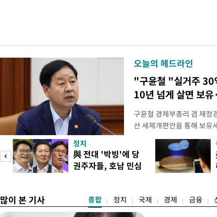
오늘의 헤드라인
"구윤철 "실거주 30
10년 넘게 살면 보유
구윤철 경제부총리 겸 재정경
산 세제개편안을 통해 보유
지적에 대해 "사는(실거주) 
정치
어들고 나중에 팔 때 양도세
與 전대 '박빙'에 당
총리는 이날 오전 MBC 라
권주자들, 호남 민심
터뷰에서 "이게(30억원 이하 
공략
많이 본 기사
종합
정치
국제
경제
금융