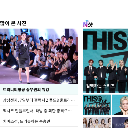
많이 본 사진
컴백하는 스키즈
입추 하루 앞둔 전남광
트리니티항공 승무원의 워킹
폭염
삼성전자, 7일부터 갤럭시 Z 폴드8 울트라·폴드8·플립8 출시
멕시코 인플루언서, 라방 중 괴한 총격으로 사망
치바스전, 드리블하는 손흥민