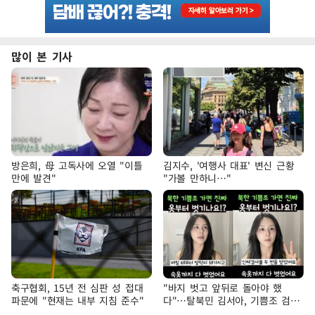
많이 본 기사
방은희, 母 고독사에 오열 "이틀
김지수, '여행사 대표' 변신 근황
만에 발견"
"가볼 만하니…"
축구협회, 15년 전 심판 성 접대
"바지 벗고 앞뒤로 돌아야 했
파문에 "현재는 내부 지침 준수"
다"…탈북민 김서아, 기쁨조 검사
수치심 회상