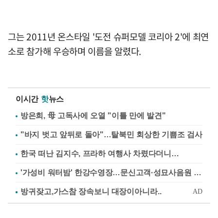
그는 2011년 온스타일 '도전 슈퍼모델 코리아 2'에 최연
소로 참가해 우승하며 이름을 알렸다.
이시간
핫
뉴스
방은희, 母 고독사에 오열 "이틀 만에 발견"
"바지 벗고 앞뒤로 돌아"…탈북민 회상한 기쁨조 검사
한국 떠난 김지수, 프라하 여행사 차렸다더니…
'가성비 워터밤' 한강수영장…문신고객·성묘사음원 민원