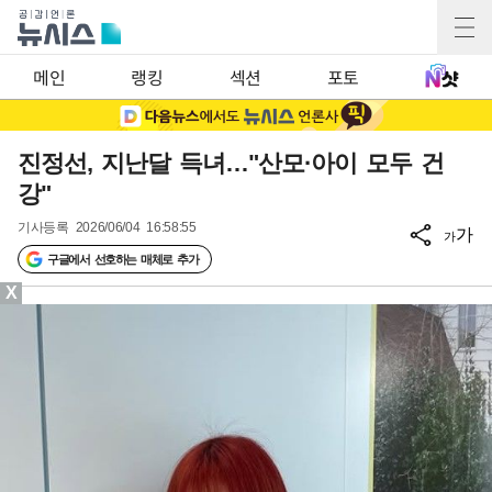
메인
랭킹
섹션
포토
진정선, 지난달 득녀…"산모·아이 모두 건
강"
기사등록
2026/06/04 16:58:55
가
가
구글에서 선호하는 매체로 추가
X