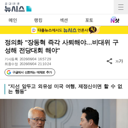
메인
랭킹
섹션
포토
정의화 "장동혁 즉각 사퇴해야…비대위 구
성해 전당대회 해야"
기사등록
2026/06/04 16:57:29
가
가
최종수정
2026/06/04 21:10:24
구글에서 선호하는 매체로 추가
"지선 앞두고 외유성 미국 여행, 제정신이면 할 수 없
는 행동"