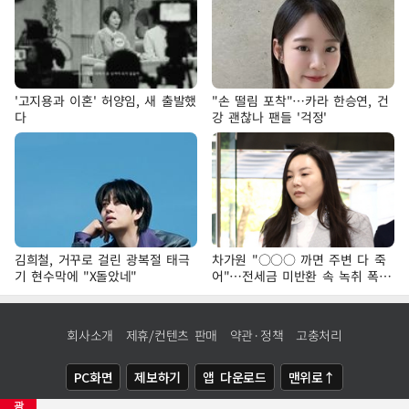
'고지용과 이혼' 허양임, 새 출발했
"손 떨림 포착"…카라 한승연, 건
다
강 괜찮나 팬들 '걱정'
김희철, 거꾸로 걸린 광복절 태극
차가원 "○○○ 까면 주변 다 죽
기 현수막에 "X돌았네"
어"…전세금 미반환 속 녹취 폭로
파장
회사소개
제휴/컨텐츠 판매
약관·정책
고충처리
PC화면
제보하기
앱 다운로드
맨위로↑
광