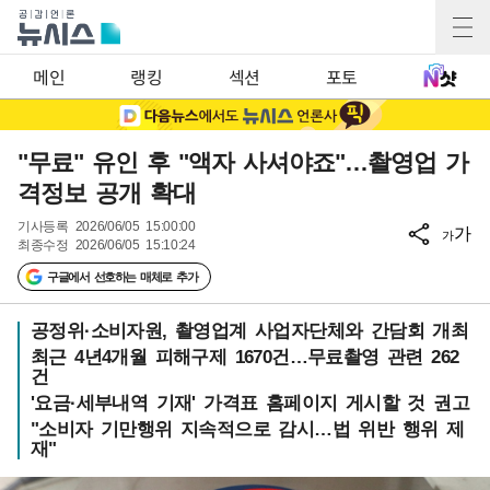
메인
랭킹
섹션
포토
"무료" 유인 후 "액자 사셔야죠"…촬영업 가
격정보 공개 확대
기사등록
2026/06/05 15:00:00
가
가
최종수정
2026/06/05 15:10:24
구글에서 선호하는 매체로 추가
공정위·소비자원, 촬영업계 사업자단체와 간담회 개최
최근 4년4개월 피해구제 1670건…무료촬영 관련 262
건
'요금·세부내역 기재' 가격표 홈페이지 게시할 것 권고
"소비자 기만행위 지속적으로 감시…법 위반 행위 제
재"