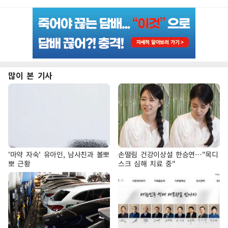
많이 본 기사
'마약 자숙' 유아인, 남사친과 볼뽀
손떨림 건강이상설 한승연…"목디
뽀 근황
스크 심해 치료 중"