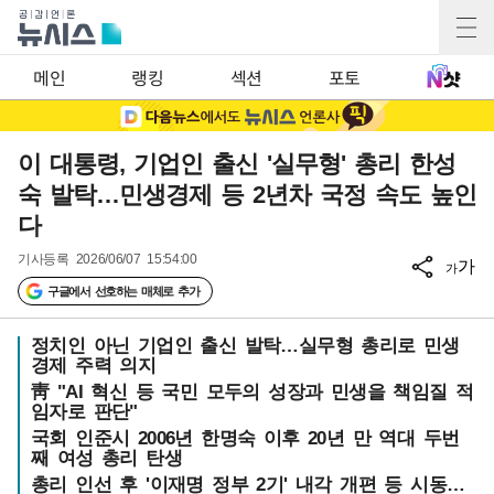
메인
랭킹
섹션
포토
이 대통령, 기업인 출신 '실무형' 총리 한성
숙 발탁…민생경제 등 2년차 국정 속도 높인
다
기사등록
2026/06/07 15:54:00
가
가
구글에서 선호하는 매체로 추가
정치인 아닌 기업인 출신 발탁…실무형 총리로 민생
경제 주력 의지
靑 "AI 혁신 등 국민 모두의 성장과 민생을 책임질 적
임자로 판단"
국회 인준시 2006년 한명숙 이후 20년 만 역대 두번
째 여성 총리 탄생
총리 인선 후 '이재명 정부 2기' 내각 개편 등 시동…