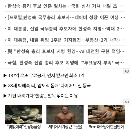
한성숙 총리 후보 인준 절차는…국회 심사 거쳐 내달 초 임명 전망
[프로필]한성숙 국무총리 후보자…네이버 성장 이끈 여성 IT 리더
이 대통령, 신임 국무총리 후보자에 한성숙 지명…역대 2번째 여성 총리(종합)
이 대통령, 내일 취임 1주년 기자회견…부동산·2기 내각·특검법 등 주목
與 "한성숙 총리 후보자 지명 환영…AI 대전환 구현 적임자"
국힘, 한성숙 신임 총리 후보 지명에 "'투표용지 부족' 국면 전환용"