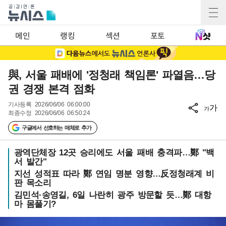
메인
랭킹
섹션
포토
與, 서울 패배에 '정청래 책임론' 파열음…당
권 경쟁 본격 점화
기사등록
2026/06/06 06:00:00
가
가
최종수정
2026/06/06 06:50:24
구글에서 선호하는 매체로 추가
광역단체장 12곳 승리에도 서울 패배 충격파…鄭 "백
서 발간"
지선 성적표 따라 鄭 연임 명분 영향…反정청래계 비
판 목소리
김민석·송영길, 6일 나란히 광주 방문할 듯…鄭 대항
마 몸풀기?