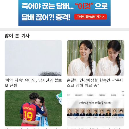
많이 본 기사
'마약 자숙' 유아인, 남사친과 볼뽀
손떨림 건강이상설 한승연…"목디
뽀 근황
스크 심해 치료 중"