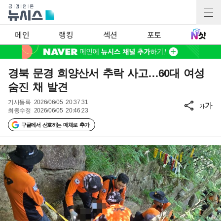
메인
랭킹
섹션
포토
경북 문경 희양산서 추락 사고…60대 여성
숨진 채 발견
기사등록
2026/06/05 20:37:31
가
가
최종수정
2026/06/05 20:46:23
구글에서 선호하는 매체로 추가