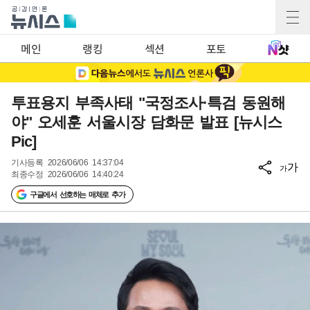
메인
랭킹
섹션
포토
투표용지 부족사태 "국정조사·특검 동원해
야" 오세훈 서울시장 담화문 발표 [뉴시스
Pic]
기사등록
2026/06/06 14:37:04
가
가
최종수정
2026/06/06 14:40:24
구글에서 선호하는 매체로 추가