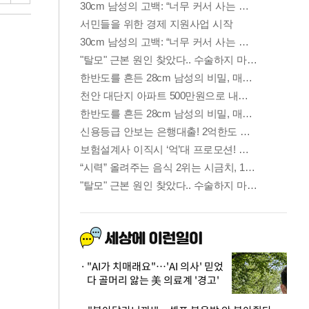
"AI가 치매래요"…'AI 의사' 믿었
다 골머리 앓는 美 의료계 '경고'