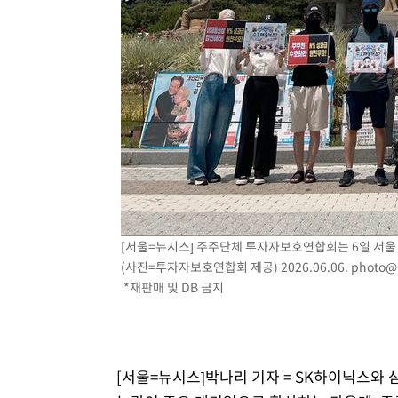
-9102초 전 >
외신들도 주목한 韓축구 파문…"국민적 공분에 수사 재개"
-9073초 전 >
11시간 압수수색에 성접대 파문까지…'쑥대밭' 된 축구협
-8095초 전 >
[속보]규제합리화위원회 부위원장에 김태유 서울대 공대 
태 후임
-4453초 전 >
[속보]국힘 윤리위, '돌려차기 발언' 진종오·서범수 징계 
3분 전 >
[속보] 7월 중국 수출 23.9%↑ 수입 27.5%↑…무역총액 25.
51분 전 >
[속보]'채상병 순직 책임' 임성근, 항소심도 징역 3년
[서울=뉴시스] 주주단체 투자자보호연합회는 6일 서울 
(사진=투자자보호연합회 제공) 2026.06.06.
photo@
*재판매 및 DB 금지
[서울=뉴시스]박나리 기자 = SK하이닉스와 