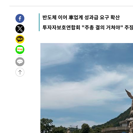
4분 전 >
[속보] 7월 중국 수출 23.9%↑ 수입 27.5%↑…무역총액 25.
51분 전 >
[속보]'채상병 순직 책임' 임성근, 항소심도 징역 3년
반도체 이어 車업계 성과급 요구 확산
-30617초 전 >
[속보]이 대통령 "부동산 공급 기존 사고방식 매달리지 
투자자보호연합회 "주총 결의 거쳐야" 주
실천"
-29702초 전 >
이란, "오만과 '중앙 단일 루트' 합의…북쪽 인바운드·남
운드는 임시"
-21270초 전 >
"낮 기온 소폭 하락"…수도권 폭염중대경보, 폭염경보로
-21234초 전 >
[속보]이 대통령, '호우피해' 안동·의성 관할 4개 면 특
선포
-21197초 전 >
[단독]중수청 지원 검사들, 정원 초과 시 낮은 계급 임용
갈 수도
-19168초 전 >
낮 최고 37도 찜통더위…곳곳 소나기·강원 많은 비[내일
-17474초 전 >
SK하이닉스, 용인·청주 팹에 54조 투자…"AI 메모리 수
응"
-14330초 전 >
여자배구 이재영·이다영 자매, 아제르바이잔 투란VC 입
-13583초 전 >
외국인 심판 성 접대 7경기 들여다보니…한국 축구 '5승 2
-13317초 전 >
[속보]코스닥, 2.86포인트(0.36%) 내린 798.81마감
-13270초 전 >
[속보]코스피, 6200선 약보합…0.60% 내린 6258.77에
-13250초 전 >
[속보]원·달러 환율, 7.7원 내린 1416.1원 마감
-13139초 전 >
[속보] 노원서 40.1도 관측…서울, 2018년 이후 첫 40도
-10229초 전 >
[속보]종합특검, '계엄 수용공간 확보' 신용해 前교정본