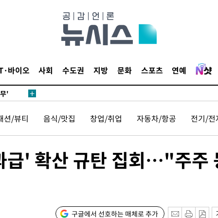
 하향
별재난지역
…희망지 못
날씨]
요 선제 대
IT·바이오
사회
수도권
지방
문화
스포츠
연예
단
무'
패션/뷰티
음식/맛집
창업/취업
자동차/항공
전기/전
 마쳐
과급' 확산 규탄 집회…"주주 
부장 기소
회
교수…이병
구글에서 선호하는 매체로 추가
절차 개시