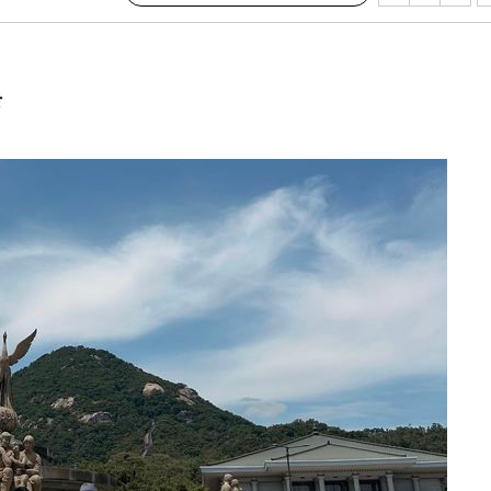
3%↑
말고 과감히
장
쪽 아웃바
 하향
별재난지역
…희망지 못
날씨]
요 선제 대
단
무'
 마쳐
부장 기소