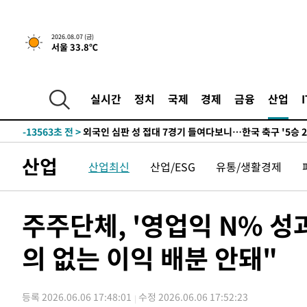
운드는 임시"
-21250초 전 >
"낮 기온 소폭 하락"…수도권 폭염중대경보, 폭염경보로
-21214초 전 >
[속보]이 대통령, '호우피해' 안동·의성 관할 4개 면 특
2026.08.07 (금)
서울 33.8℃
선포
-21177초 전 >
[단독]중수청 지원 검사들, 정원 초과 시 낮은 계급 임용
갈 수도
-19148초 전 >
낮 최고 37도 찜통더위…곳곳 소나기·강원 많은 비[내일
-17454초 전 >
SK하이닉스, 용인·청주 팹에 54조 투자…"AI 메모리 수
실시간
정치
국제
경제
금융
산업
응"
-14310초 전 >
여자배구 이재영·이다영 자매, 아제르바이잔 투란VC 입
-13563초 전 >
외국인 심판 성 접대 7경기 들여다보니…한국 축구 '5승 2
-13297초 전 >
[속보]코스닥, 2.86포인트(0.36%) 내린 798.81마감
산업
산업최신
산업/ESG
유통/생활경제
-13250초 전 >
[속보]코스피, 6200선 약보합…0.60% 내린 6258.77에
-13230초 전 >
[속보]원·달러 환율, 7.7원 내린 1416.1원 마감
-13119초 전 >
[속보] 노원서 40.1도 관측…서울, 2018년 이후 첫 40도
주주단체, '영업익 N% 성
-10209초 전 >
[속보]종합특검, '계엄 수용공간 확보' 신용해 前교정본
의 없는 이익 배분 안돼"
-9082초 전 >
외신들도 주목한 韓축구 파문…"국민적 공분에 수사 재개"
-9053초 전 >
11시간 압수수색에 성접대 파문까지…'쑥대밭' 된 축구협
-8075초 전 >
[속보]규제합리화위원회 부위원장에 김태유 서울대 공대 
등록 2026.06.06 17:48:01
수정 2026.06.06 17:52:23
태 후임
-4433초 전 >
[속보]국힘 윤리위, '돌려차기 발언' 진종오·서범수 징계 