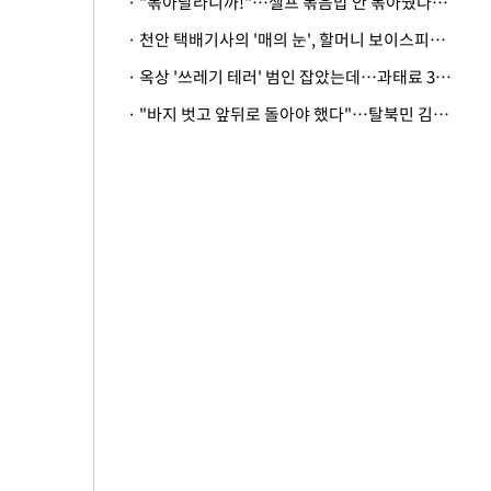
· "볶아달라니까!"…셀프 볶음밥 안 볶아줬다고 사장 폭행한 손님
· 천안 택배기사의 '매의 눈', 할머니 보이스피싱 피해 막아
· 옥상 '쓰레기 테러' 범인 잡았는데…과태료 3만원 처분에 숙박업주 허탈
· "바지 벗고 앞뒤로 돌아야 했다"…탈북민 김서아, 기쁨조 검사 수치심 회상