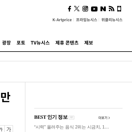
사이 해답 찾았죠"…알을
깨고 나온 '초자아'
K-Artprice
프라임뉴시스
위클리뉴시스
광장
포토
TV뉴시스
제휴 콘텐츠
제보
0만