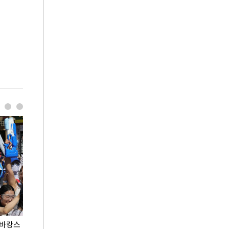
 바캉스
용산어린이정원 앞 즐비한 근조화환, 왜?
이번주 국회에는 