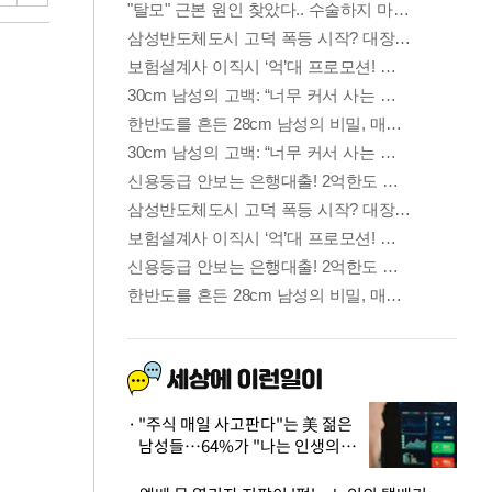
"주식 매일 사고판다"는 美 젊은
남성들…64%가 "나는 인생의
패배자“