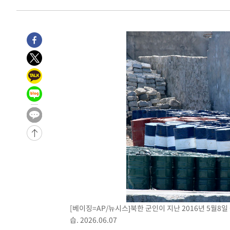
-28366초 전 >
[속보]이강인 "감독님이 원하는 마음 느꼈고, 많은 트로피
틀레티코 이적"
-28148초 전 >
수도권 40도 육박 '펄펄'…동해안 일부 지역엔 호의주의
-27117초 전 >
온열질환 사망자 3명 늘어…누적 환자 3000명 돌파
-21062초 전 >
강릉에 시간당 81.4㎜ 물폭탄…도로 잠기고 담벼락 붕괴
-17169초 전 >
백운산서 80년근 천종산삼 9뿌리 발견…감정가 1.3억원
-14879초 전 >
선재도서 해루질 나섰다 실종 60대, 닷새 만에 숨진 채 발
-12413초 전 >
남자 농구, 나고야 아시안게임서 '홈팀' 일본과 한일전
-11789초 전 >
여수 오동도 해상서 모터보트 전복…1명 사망·1명 실종
-8016초 전 >
극한폭염 한풀 꺾이지만…'낮 최고 35도' 무더위, 열대야 
주 날씨]
-5034초 전 >
축구협회 "압수수색·성접대 논란 사과…쇄신의 기회로 삼
-3551초 전 >
[속보]'압수수색·성접대 논란' 축구협회 "실망과 걱정 안
송"
2시간 전 >
'최고 37도' 폭염 지속…강원동해안 최대 150㎜ 비
4시간 전 >
[속보]뉴욕증시 상승 마감…S&P 0.6% 나스닥 1.3%↑
[베이징=AP/뉴시스]북한 군인이 지난 2016년 5월8
습. 2026.06.07