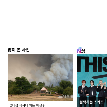
많이 본 사진
컴백하는 스키즈
청와대 일주일
2타점 적시타 치는 이정후