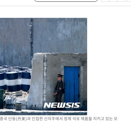
 원해 아
보
견
계속[다음
겠다"
겨드려 죄
일 중국 단둥(丹東)과 인접한 신의주에서 정제 석유 제품을 지키고 있는 모