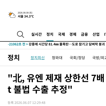
4시간 전 >
[속보]뉴욕증시 상승 마감…S&P 0.6% 나스닥 1.3%↑
-29096초 전 >
낮 최고 35도 '무더위'…동해안 시간당 30㎜ '강한 비'[
2026.08.08 (토)
서울 34.3℃
-28366초 전 >
[속보]이강인 "감독님이 원하는 마음 느꼈고, 많은 트로피
틀레티코 이적"
-28148초 전 >
수도권 40도 육박 '펄펄'…동해안 일부 지역엔 호의주의
-27117초 전 >
온열질환 사망자 3명 늘어…누적 환자 3000명 돌파
실시간
정치
국제
경제
금융
산업
-21062초 전 >
강릉에 시간당 81.4㎜ 물폭탄…도로 잠기고 담벼락 붕괴
-17169초 전 >
백운산서 80년근 천종산삼 9뿌리 발견…감정가 1.3억원
-14879초 전 >
선재도서 해루질 나섰다 실종 60대, 닷새 만에 숨진 채 발
정치
정치최신
청와대
국회/정당
국방/외
-12413초 전 >
남자 농구, 나고야 아시안게임서 '홈팀' 일본과 한일전
-11789초 전 >
여수 오동도 해상서 모터보트 전복…1명 사망·1명 실종
-8016초 전 >
극한폭염 한풀 꺾이지만…'낮 최고 35도' 무더위, 열대야 
"北, 유엔 제재 상한선 7
주 날씨]
-5034초 전 >
축구협회 "압수수색·성접대 논란 사과…쇄신의 기회로 삼
t 불법 수출 추정"
-3551초 전 >
[속보]'압수수색·성접대 논란' 축구협회 "실망과 걱정 안
송"
2시간 전 >
'최고 37도' 폭염 지속…강원동해안 최대 150㎜ 비
4시간 전 >
[속보]뉴욕증시 상승 마감…S&P 0.6% 나스닥 1.3%↑
등록 2026.06.07 12:29:48
-29096초 전 >
낮 최고 35도 '무더위'…동해안 시간당 30㎜ '강한 비'[