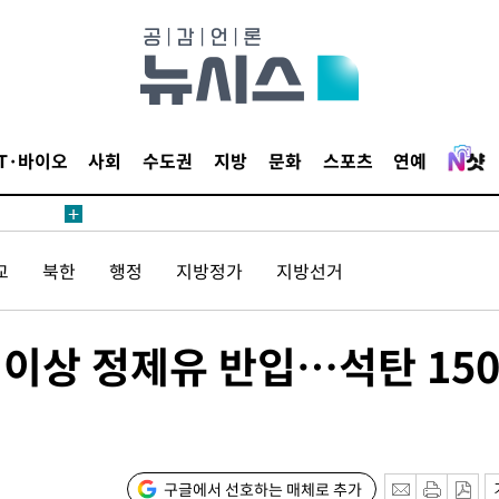
내일날씨]
 원해 아
보
IT·바이오
사회
수도권
지방
문화
스포츠
연예
견
교
북한
행정
지방정가
지방선거
계속[다음
배 이상 정제유 반입…석탄 15
겠다"
겨드려 죄
구글에서 선호하는 매체로 추가
내일날씨]