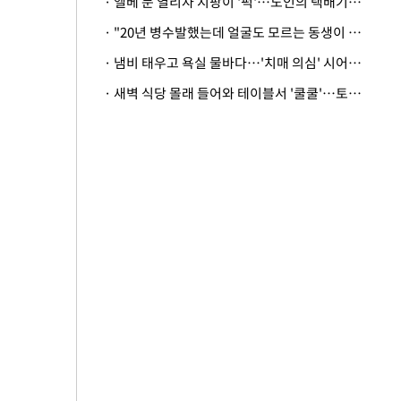
· 엘베 문 열리자 지팡이 '퍽'…노인의 택배기사 폭행 이유
· "20년 병수발했는데 얼굴도 모르는 동생이 유산 절반을"…배다른 형제 상속권 있을까
· 냄비 태우고 욕실 물바다…'치매 의심' 시어머니 검사 권유했다가 '날벼락'
· 새벽 식당 몰래 들어와 테이블서 '쿨쿨'…토사물 남기고 사라진 남성