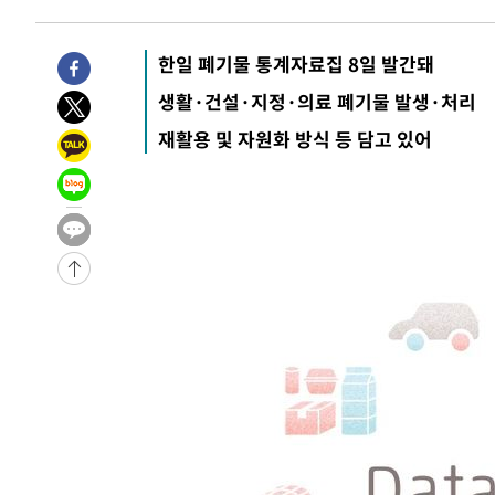
9시간 전 >
'최고 37도' 폭염 지속…강원동해안 최대 150㎜ 비
11시간 전 >
[속보]뉴욕증시 상승 마감…S&P 0.6% 나스닥 1.3%↑
한일 폐기물 통계자료집 8일 발간돼
-17600초 전 >
이란 "호르무즈 재개방 합의 근접…美 배상 선행돼야"
생활·건설·지정·의료 폐기물 발생·처리
-8647초 전 >
[속보]與최고위원 제주·인천 순회경선…박선원·최민희·
재활용 및 자원화 방식 등 담고 있어
민수·김용 순
-8600초 전 >
[속보]김민석, 與 전대 당원투표 누적 득표율 45.42%로 
래 44.56%
-7882초 전 >
[속보]與 대표 경선 제주·인천 당원투표…金 47.75%·鄭 4
宋 10.17%
-7416초 전 >
이강인 "아틀레티코 이적 기뻐…등번호 7번 의미보단 팀 위
-7351초 전 >
[속보]與 당대표 경선, 제주·인천 권리당원 투표 김민석 승
-1125초 전 >
낮 최고 35도 '무더위'…동해안 시간당 30㎜ '강한 비'[내
-395초 전 >
[속보]이강인 "감독님이 원하는 마음 느꼈고, 많은 트로피 
티코 이적"
-177초 전 >
수도권 40도 육박 '펄펄'…동해안 일부 지역엔 호의주의보
14분 전 >
온열질환 사망자 3명 늘어…누적 환자 3000명 돌파
1시간 전 >
강릉에 시간당 81.4㎜ 물폭탄…도로 잠기고 담벼락 붕괴
3시간 전 >
백운산서 80년근 천종산삼 9뿌리 발견…감정가 1.3억원
3시간 전 >
선재도서 해루질 나섰다 실종 60대, 닷새 만에 숨진 채 발견
4시간 전 >
남자 농구, 나고야 아시안게임서 '홈팀' 일본과 한일전