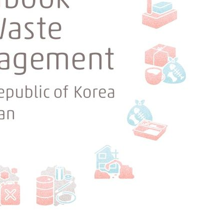
속[다음주
다"
려 죄송"