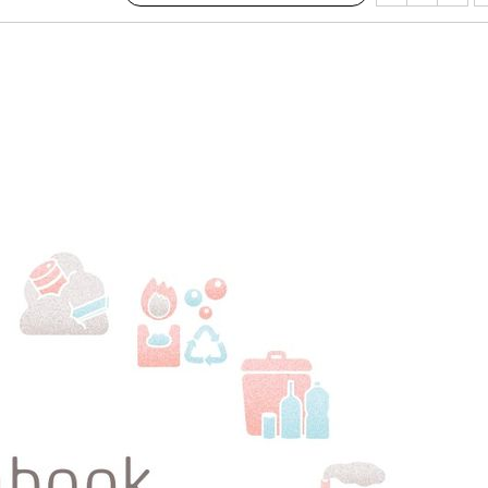
서미화·한
1위… 정청
2.08%·
해 뛸 것"
리
일날씨]
원해 아틀레