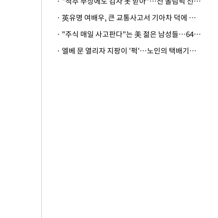
· "척추 부상에도 검사 못 받아"…전 올림픽 선수, 美봅슬레이협회 상대 소송
· 英유명 여배우, 큰 교통사고서 기아차 덕에 살았다
· "주식 매일 사고판다"는 美 젊은 남성들…64%가 "나는 인생의 패배자“
· 엘베 문 열리자 지팡이 '퍽'…노인의 택배기사 폭행 이유