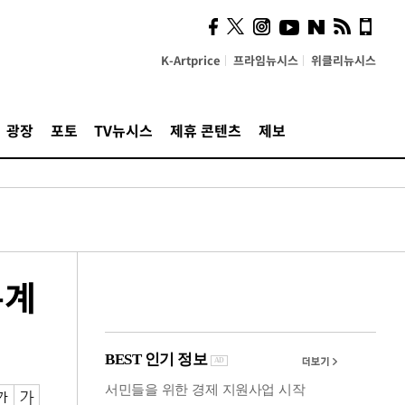
사이 해답 찾았죠"…알을
깨고 나온 '초자아'
K-Artprice
프라임뉴시스
위클리뉴시스
광장
포토
TV뉴시스
제휴 콘텐츠
제보
통계