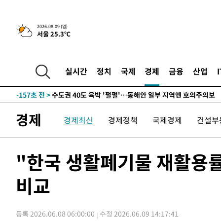
민수·김용 순
-8580초 전 >
[속보]김민석, 與 전대 당원투표 누적 득표율 45.42%로 
래 44.56%
-7862초 전 >
[속보]與 대표 경선 제주·인천 당원투표…金 47.75%·鄭 4
2026.08.09 (일)
서울 25.3℃
宋 10.17%
-7396초 전 >
이강인 "아틀레티코 이적 기뻐…등번호 7번 의미보단 팀 위
-7331초 전 >
[속보]與 당대표 경선, 제주·인천 권리당원 투표 김민석 승
-1105초 전 >
낮 최고 35도 '무더위'…동해안 시간당 30㎜ '강한 비'[내
실시간
정치
국제
경제
금융
산업
-375초 전 >
[속보]이강인 "감독님이 원하는 마음 느꼈고, 많은 트로피 
티코 이적"
-157초 전 >
수도권 40도 육박 '펄펄'…동해안 일부 지역엔 호의주의보
14분 전 >
온열질환 사망자 3명 늘어…누적 환자 3000명 돌파
경제
경제최신
경제정책
국제경제
건설부
1시간 전 >
강릉에 시간당 81.4㎜ 물폭탄…도로 잠기고 담벼락 붕괴
3시간 전 >
백운산서 80년근 천종산삼 9뿌리 발견…감정가 1.3억원
3시간 전 >
선재도서 해루질 나섰다 실종 60대, 닷새 만에 숨진 채 발견
"한국 생활폐기물 재활용률,
4시간 전 >
남자 농구, 나고야 아시안게임서 '홈팀' 일본과 한일전
비교
4시간 전 >
여수 오동도 해상서 모터보트 전복…1명 사망·1명 실종
5시간 전 >
극한폭염 한풀 꺾이지만…'낮 최고 35도' 무더위, 열대야 계
날씨]
6시간 전 >
축구협회 "압수수색·성접대 논란 사과…쇄신의 기회로 삼겠
등록 2026.06.08 06:00:00
수정 2026.06.09 14:17:41
6시간 전 >
[속보]'압수수색·성접대 논란' 축구협회 "실망과 걱정 안겨드