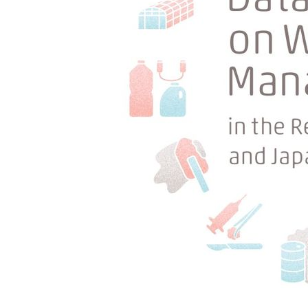
4시간 전 >
여수 오동도 해상서 모터보트 전복…1명 사망·1명 실종
5시간 전 >
극한폭염 한풀 꺾이지만…'낮 최고 35도' 무더위, 열대야 계
날씨]
6시간 전 >
축구협회 "압수수색·성접대 논란 사과…쇄신의 기회로 삼겠
6시간 전 >
[속보]'압수수색·성접대 논란' 축구협회 "실망과 걱정 안겨드
9시간 전 >
'최고 37도' 폭염 지속…강원동해안 최대 150㎜ 비
11시간 전 >
[속보]뉴욕증시 상승 마감…S&P 0.6% 나스닥 1.3%↑