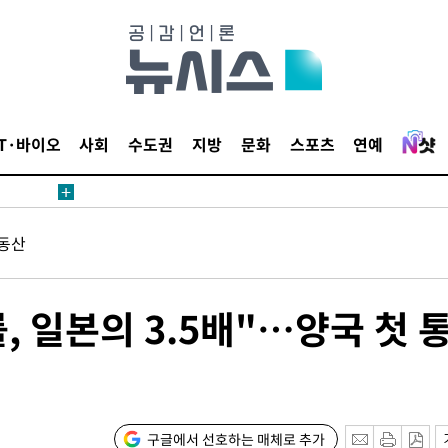
1위… 정청
2.08%·
해 뛸 것"
리
일날씨]
IT·바이오
사회
수도권
지방
문화
스포츠
연예
원해 아틀레
동산
 일본의 3.5배"…양국 첫 
속[다음주
다"
구글에서 선호하는 매체로 추가
려 죄송"