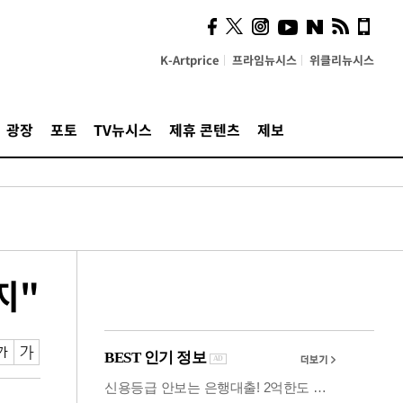
사이 해답 찾았죠"…알을
깨고 나온 '초자아'
K-Artprice
프라임뉴시스
위클리뉴시스
광장
포토
TV뉴시스
제휴 콘텐츠
제보
지"