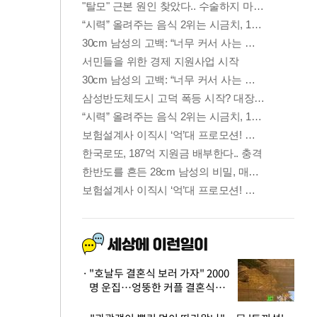
"호날두 결혼식 보러 가자" 2000
명 운집…엉뚱한 커플 결혼식에
'황당'