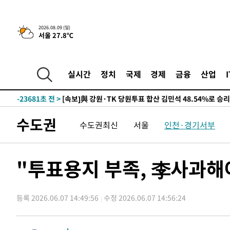
4시간 전 >
이군이 불법 군시설 건설한 레바논 남부에서 레바논군 3명 폭
-32113초 전 >
네타냐후, 트럼프의 가자 평화 2차 15개조 평화안 '거부'
2026.08.09 (일)
서울 27.8℃
-28709초 전 >
이강인 ATM 입단식에 '상암벌 들썩'…"세계적인 선수 
-27705초 전 >
태풍 돌핀, 중 저장성 타이저우시 해안에 상륙 (1보)
-25051초 전 >
AT마드리드 데뷔 앞둔 이강인, 맨시티전 선발 대신 '벤치 
실시간
정치
국제
경제
금융
산업
-23681초 전 >
[속보]與 강원·TK 당원투표 합산 김민석 48.54%로 
44.40%
-23015초 전 >
與 강원·TK 당원투표 합산 김민석 46.01%로 승리…정
44.53%
-22855초 전 >
[속보]與전대 권리당원투표…강원·경북 김민석, 대구 정
수도권
수도권최신
서울
인천·경기서부
-22662초 전 >
[속보]與 당대표 경선, 경북 권리당원 투표 김민석 47.3
45.71%
-22564초 전 >
[속보]與 당대표 경선, 대구 권리당원 투표 정청래 47.8
46.35%
-22361초 전 >
[속보]與 당대표 경선, 강원 권리당원 투표 김민석 승리…5
"투표용지 부족, 李사과
득표
-20279초 전 >
"일본축구협회, 대한축구협회 성 접대 의혹 심판 조사"
-12921초 전 >
[속보]장은수, KLPGA 제주삼다수 역전 우승…데뷔 10년
정상
등록 2026.06.07 14:49:56
수정 2026.06.07 14:56:24
-8286초 전 >
"얼마나 더웠으면"…안동 물길공원서 헤엄친 구렁이 '소동
-8213초 전 >
손흥민, 68분 뛰고 2경기 침묵…LAFC, 톨루카에 1-0 승리
-7485초 전 >
'2경기 연속 침묵' 손흥민, 톨루카전 68분만 뛰고 슈팅 0개