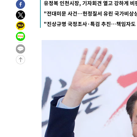
유정복 인천시장, 기자회견 열고 강하게 비
-6237초 전 >
이강인, 오늘 서울서 AT마드리드 입단식…'전례 없는 특급
"전대미문 사건…헌정질서 유린 국가비상
1시간 전 >
'여긴 20도, 저긴 50도'…열화상 카메라로 본 폭염 저감시설 
"진상규명 국정조사·특검 추진…책임자도
2시간 전 >
콜롬비아 신임 우파 대통령 취임 하루만에 차량폭탄 폭발 사건
3시간 전 >
튀르키예 외무장관, "메카 3국 방위협정은 이란이 목표 아냐 "
4시간 전 >
이군이 불법 군시설 건설한 레바논 남부에서 레바논군 3명 폭
-32113초 전 >
네타냐후, 트럼프의 가자 평화 2차 15개조 평화안 '거부'
-28709초 전 >
이강인 ATM 입단식에 '상암벌 들썩'…"세계적인 선수 
-27705초 전 >
태풍 돌핀, 중 저장성 타이저우시 해안에 상륙 (1보)
-25051초 전 >
AT마드리드 데뷔 앞둔 이강인, 맨시티전 선발 대신 '벤치 
-23681초 전 >
[속보]與 강원·TK 당원투표 합산 김민석 48.54%로 
44.40%
-23015초 전 >
與 강원·TK 당원투표 합산 김민석 46.01%로 승리…정
44.53%
-22855초 전 >
[속보]與전대 권리당원투표…강원·경북 김민석, 대구 정
-22662초 전 >
[속보]與 당대표 경선, 경북 권리당원 투표 김민석 47.3
45.71%
-22564초 전 >
[속보]與 당대표 경선, 대구 권리당원 투표 정청래 47.8
46.35%
-22361초 전 >
[속보]與 당대표 경선, 강원 권리당원 투표 김민석 승리…5
득표
-20279초 전 >
"일본축구협회, 대한축구협회 성 접대 의혹 심판 조사"