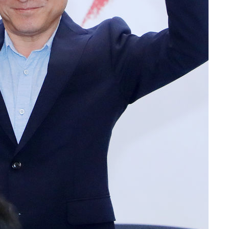
 차에 첫
'
(종합)
대우'
'온도차'
 밝혀
발로 부상