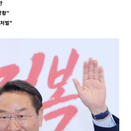
판
대우'
상황"
'온도차'
 처벌"
 밝혀
발로 부상
되길"
시작'
승리…정청래
청래
청래 승리
7%·정청래
2%·김민석
0.30%