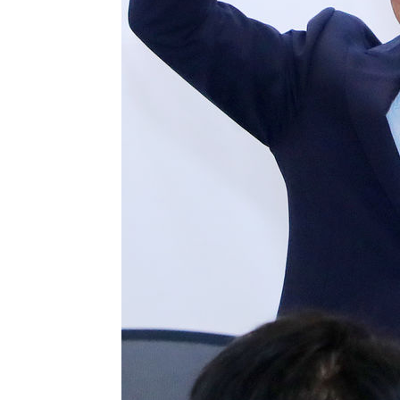
-12921초 전 >
[속보]장은수, KLPGA 제주삼다수 역전 우승…데뷔 10년
정상
-8286초 전 >
"얼마나 더웠으면"…안동 물길공원서 헤엄친 구렁이 '소동
-8213초 전 >
손흥민, 68분 뛰고 2경기 침묵…LAFC, 톨루카에 1-0 승리
-7485초 전 >
'2경기 연속 침묵' 손흥민, 톨루카전 68분만 뛰고 슈팅 0개
-6237초 전 >
이강인, 오늘 서울서 AT마드리드 입단식…'전례 없는 특급
1시간 전 >
'여긴 20도, 저긴 50도'…열화상 카메라로 본 폭염 저감시설 
2시간 전 >
콜롬비아 신임 우파 대통령 취임 하루만에 차량폭탄 폭발 사건
3시간 전 >
튀르키예 외무장관, "메카 3국 방위협정은 이란이 목표 아냐 "
4시간 전 >
이군이 불법 군시설 건설한 레바논 남부에서 레바논군 3명 폭