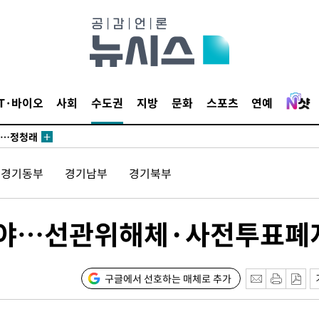
발로 부상
되길"
시작'
IT·바이오
사회
수도권
지방
문화
스포츠
연예
승리…정청래
청래
청래 승리
경기동부
경기남부
경기북부
7%·정청래
2%·김민석
0.30%
해야…선관위해체·사전투표폐
 차에 첫
'
구글에서 선호하는 매체로 추가
(종합)