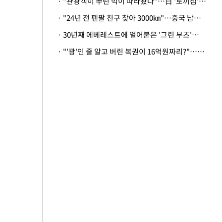
· "관광객이 뿌린 먹이 따라왔나"…日 '토끼섬' 멧돼지, 토끼까지 사냥
· "24년 전 펜팔 친구 찾아 3000㎞"…중국 남성 사연에 '뭉클'
· 30년째 에베레스트에 얼어붙은 '그린 부츠'…드디어 가족 품으로
· "'꽝'인 줄 알고 버린 복권이 16억원짜리?"…극적으로 되찾은 사연