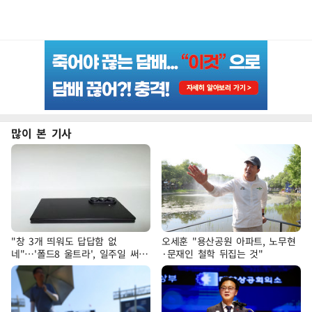
많이 본 기사
"창 3개 띄워도 답답함 없
오세훈 "용산공원 아파트, 노무현
네"…'폴드8 울트라', 일주일 써보
·문재인 철학 뒤집는 것"
니