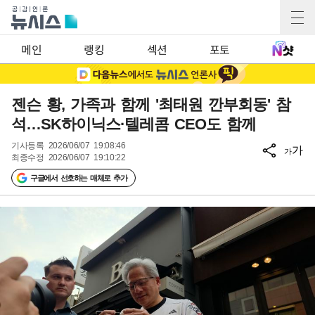
메인
랭킹
섹션
포토
젠슨 황, 가족과 함께 '최태원 깐부회동' 참
석…SK하이닉스·텔레콤 CEO도 함께
기사등록
2026/06/07 19:08:46
가
가
최종수정
2026/06/07 19:10:22
구글에서 선호하는 매체로 추가