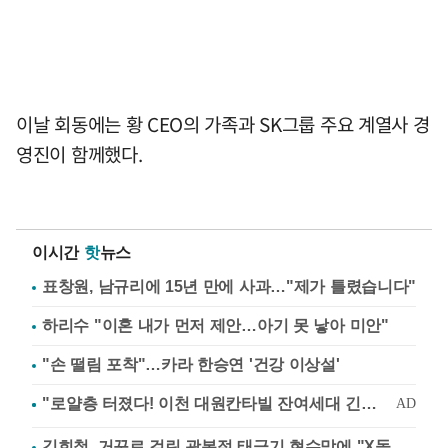
이날 회동에는 황 CEO의 가족과 SK그룹 주요 계열사 경
영진이 함께했다.
이시간
핫
뉴스
표창원, 남규리에 15년 만에 사과…"제가 틀렸습니다"
하리수 "이혼 내가 먼저 제안…아기 못 낳아 미안"
"손 떨림 포착"…카라 한승연 '건강 이상설'
김희철, 거꾸로 걸린 광복절 태극기 현수막에 "X돌았네"