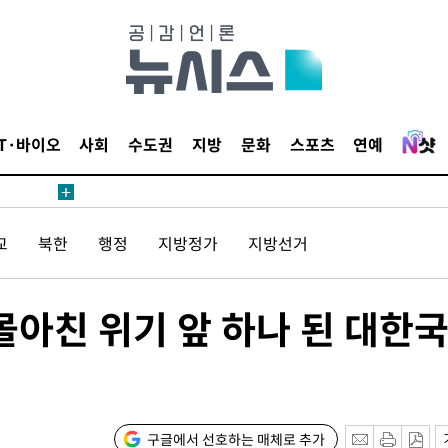
IT·바이오
사회
수도권
지방
문화
스포츠
연예
교
북한
행정
지방정가
지방선거
 몰아친 위기 앞 하나 된 대한
구글에서 선호하는 매체로 추가