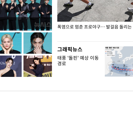
전남광주… 열화상 카메라에 담긴
폭염으로 멈춘 프로야구… 발걸음 돌리는
그래픽뉴스
태풍 '돌핀' 예상 이동
경로