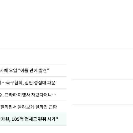
사에 오열 "이틀 만에 발견"
…축구협회, 심판 성접대 파문
수, 프라하 여행사 차렸다더니…
, 필리핀서 몰라보게 달라진 근황
가원, 105억 전세금 편취 사기"