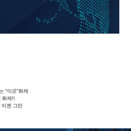
방은희, 母 고독사에 오열 
1
틀 만에 발견"
축구협회, 15년 전 심판 
2
재는 내부 지침 준수"
김지수, '여행사 대표' 변
3
니…"
축구협회 '성접대' 감사
4
컵·올림픽 심판 포함
프로야구 9일까지 폭염 취
5
후 7시 시작(종합)
[속보]합참 "北 발사체는
6
일…감시·경계태세 강화"
[속보] 뉴욕증시, 혼조 
7
0.3%↓, 다우 0.14%↑