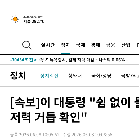
2026.08.07 (금)
서울 29.1℃
실시간
정치
국제
경제
금융
산업
-30454초 전 >
[속보] 뉴욕증시, 일제 하락 마감…나스닥 0.06%↓
정치
정치최신
청와대
국회/정당
국방/외
[속보]이 대통령 "쉼 없이
저력 거듭 확인"
등록 2026.06.08 10:05:52
수정 2026.06.08 10:08:56