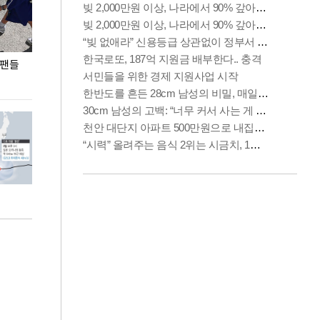
 팬들
이 대통령, '청년 대책 속도 높여야…폭염 문제도
입추 코앞인데 전
총력 대응'