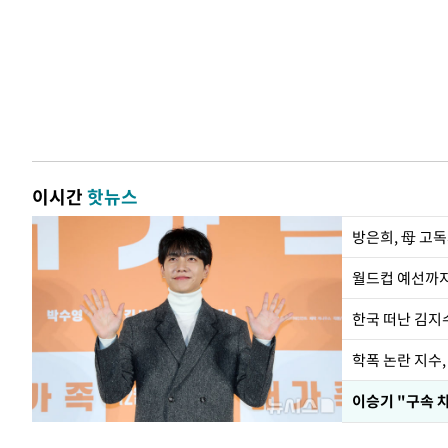
이시간
핫뉴스
방은희, 母 고독
월드컵 예선까지
한국 떠난 김지
학폭 논란 지수
이승기 "구속 차