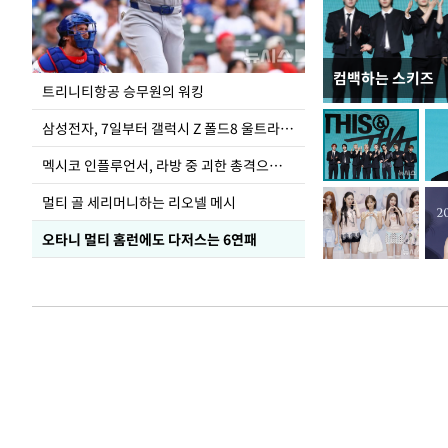
컴백하는 스키즈
입추 하루 앞둔 
트리니티항공 승무원의 워킹
폭염
삼성전자, 7일부터 갤럭시 Z 폴드8 울트라·폴드8·플립8 출시
멕시코 인플루언서, 라방 중 괴한 총격으로 사망
멀티 골 세리머니하는 리오넬 메시
오타니 멀티 홈런에도 다저스는 6연패