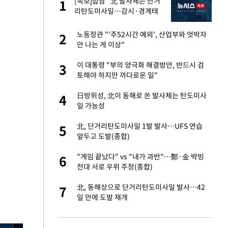
"이
[속보]합참 "北 발사체는 단거
1
1
리탄도미사일…감시·경계태
세 강화"
성 접대 파문에 "현
노동장관 "'주52시간 예외', 산업부와 엇박자
2
2
안 나는 게 이상"
신 근황 "가볼 만하
이 대통령 "부의 양극화 해결방안, 반드시 검
3
3
토해야 하지만 까다로운 일"
보고서 나왔다…월드
日방위성, 北이 동해로 쏜 발사체는 탄도미사
4
4
일 가능성
소…11일 재개·오
北, 단거리탄도미사일 1발 발사…UFS 연습
5
5
앞두고 도발(종합)
 단거리탄도미사
"게임 끝났다" vs "내가 과반"…鄭·金 박빙
6
6
전대 서로 우위 주장(종합)
출발…나스닥
北, 동해상으로 단거리탄도미사일 발사…42
7
7
일 만에 도발 재개