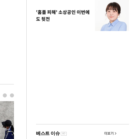
'홈플 피해' 소상공인 이번에
도 뒷전