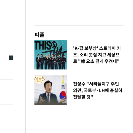
피플
'K-팝 보부상' 스트레이 키
즈, 소리 봇짐 지고 세상으
로 "韓 요소 깊게 우려내"
전성수 "서리풀지구 주민
의견, 국토부·LH에 충실히
전달할 것"