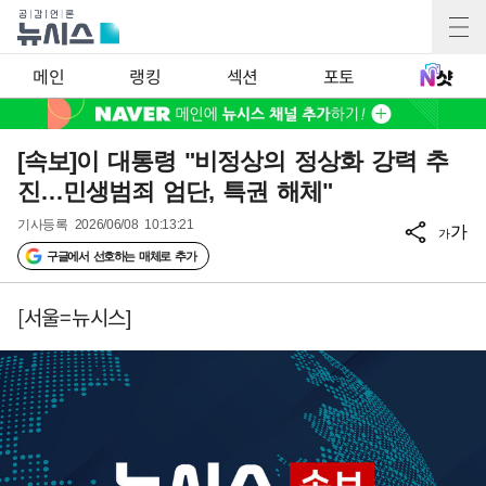
메인
랭킹
섹션
포토
[속보]이 대통령 "비정상의 정상화 강력 추
진…민생범죄 엄단, 특권 해체"
기사등록
2026/06/08 10:13:21
가
가
구글에서 선호하는 매체로 추가
[서울=뉴시스]