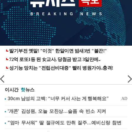
이시간
핫
뉴스
'개콘' 김성원, 오늘 모친상…슬픔 속 빈소 지켜
"엄마 무서워" 딸 절규에도 만취 질주…예비신랑 참변