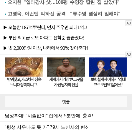
오지헌 "일타강사 父…100평 수영장 딸린 집 살았다"
고영욱, 이번엔 박하선 공격…"류수영 열심히 일해야"
댓글