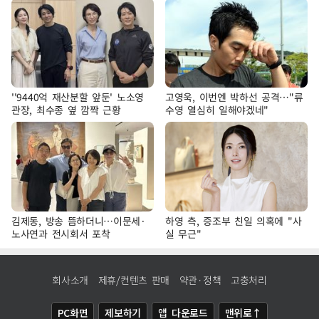
''9440억 재산분할 앞둔' 노소영
고영욱, 이번엔 박하선 공격…"류
관장, 최수종 옆 깜짝 근황
수영 열심히 일해야겠네"
김제동, 방송 뜸하더니…이문세·
하영 측, 증조부 친일 의혹에 "사
노사연과 전시회서 포착
실 무근"
회사소개
제휴/컨텐츠 판매
약관·정책
고충처리
PC화면
제보하기
앱 다운로드
맨위로↑