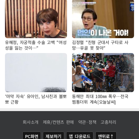
유혜정, 자궁적출 수술 고백 "여성
김정렬 "친형 군대서 구타로 사
성을 잃는 것이…"
망…유골 못 찾아"
'마약 자숙' 유아인, 남사친과 볼뽀
동해안 최대 100㎜ 폭우…전국
뽀 근황
찜통더위 계속[오늘날씨]
회사소개
제휴/컨텐츠 판매
약관·정책
고충처리
PC화면
제보하기
앱 다운로드
맨위로↑