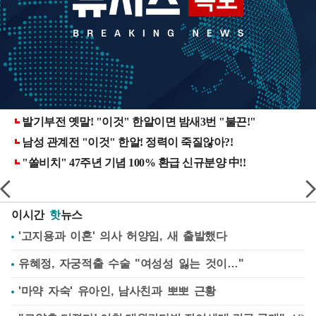
이시간
핫
뉴스
'고지용과 이혼' 의사 허양임, 새 출발했다
유혜정, 자궁적출 수술 "여성성 잃는 것이…"
'마약 자숙' 유아인, 남사친과 뽀뽀 근황