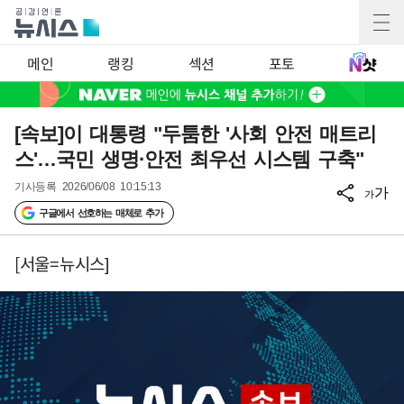
메인
랭킹
섹션
포토
[속보]이 대통령 "두툼한 '사회 안전 매트리
스'…국민 생명·안전 최우선 시스템 구축"
기사등록
2026/06/08 10:15:13
가
가
구글에서 선호하는 매체로 추가
[서울=뉴시스]