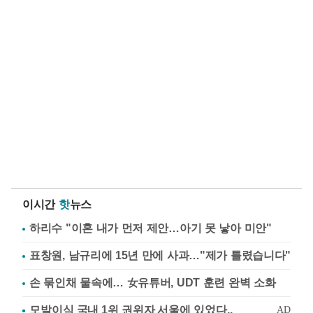
이시간
핫
뉴스
하리수 "이혼 내가 먼저 제안…아기 못 낳아 미안"
표창원, 남규리에 15년 만에 사과…"제가 틀렸습니다"
손 묶인채 물속에… 女유튜버, UDT 훈련 완벽 소화