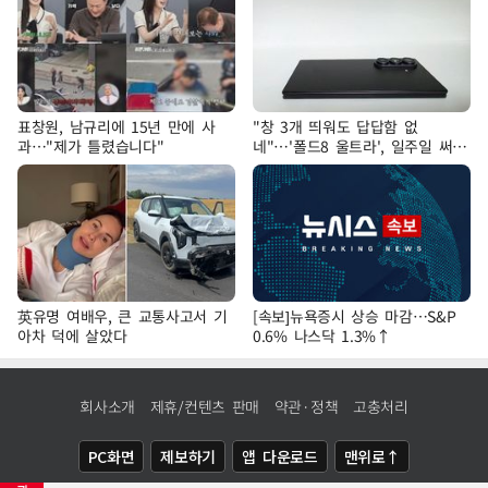
표창원, 남규리에 15년 만에 사
"창 3개 띄워도 답답함 없
과…"제가 틀렸습니다"
네"…'폴드8 울트라', 일주일 써보
니
英유명 여배우, 큰 교통사고서 기
[속보]뉴욕증시 상승 마감…S&P
아차 덕에 살았다
0.6% 나스닥 1.3%↑
회사소개
제휴/컨텐츠 판매
약관·정책
고충처리
PC화면
제보하기
앱 다운로드
맨위로↑