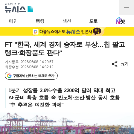
메인
랭킹
섹션
포토
FT "한국, 세계 경제 승자로 부상…칩 팔고
탱크·화장품도 판다"
기사등록
2026/06/08 14:29:57
가
가
최종수정
2026/06/08 14:32:12
구글에서 선호하는 매체로 추가
1분기 성장률 3.6%·수출 2200억 달러 역대 최고
AI·군비 확충 흐름 속 반도체·조선·방산 동시 호황
"中 추격은 여전한 과제"