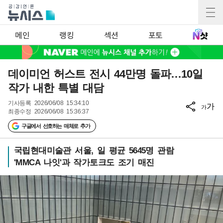
메인
랭킹
섹션
포토
데이미언 허스트 전시 44만명 돌파…10일
작가 내한 특별 대담
기사등록
2026/06/08 15:34:10
가
가
최종수정
2026/06/08 15:36:37
구글에서 선호하는 매체로 추가
국립현대미술관 서울, 일 평균 5645명 관람
'MMCA 나잇'과 작가토크도 조기 매진