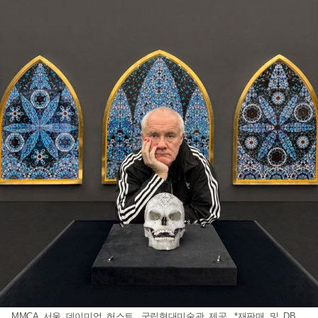
MMCA 서울_데이미언 허스트. 국립현대미술관 제공. *재판매 및 DB