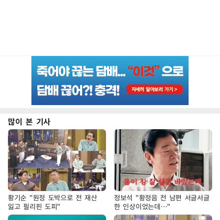
많이 본 기사
황기순 "원정 도박으로 전 재산
정보석 "황정음 전 남편 서글서글
잃고 필리핀 도피"
한 인상이었는데…"