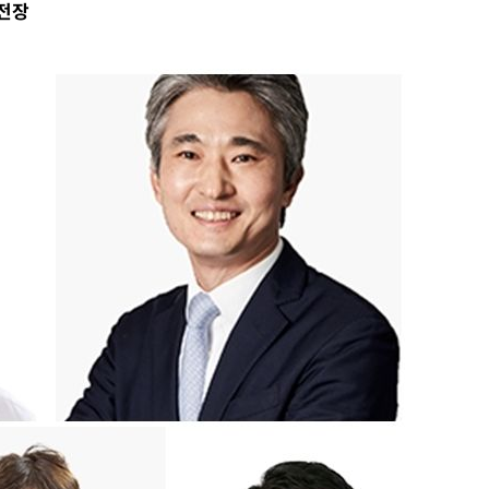
전장
 수용할까
해 불가피"
등 압수수
월 중 예
장
 구축
 마감 다
어려워" 취
무부 대변인