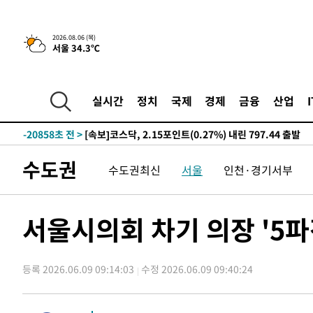
-27581초 전 >
[속보]산업장관 "李정부, 원전 반대 안해…안정 전력 위
-26278초 전 >
[속보]경찰, '홍명보 선임 논란' 대한축구협회·축구회관 
2026.08.06 (목)
서울 34.3℃
색
-25665초 전 >
[속보]산업장관 "美무역법 제301조 과잉생산 결과 발표 8
상
-25458초 전 >
[속보]코스피 매도사이드카 발동…4%대 급락
-24730초 전 >
[속보]전남광주 초대 시민추천 부시장에 백승주·윤난실
실시간
정치
국제
경제
금융
산업
-22291초 전 >
서울 열대야 15일째 지속…비공식 '초열대야' 30도 넘어
-20858초 전 >
[속보]코스닥, 2.15포인트(0.27%) 내린 797.44 출발
-20841초 전 >
[속보]코스피, 119.51포인트(1.81%) 내린 6478.75 개
수도권
수도권최신
서울
인천·경기서부
-17288초 전 >
6월 경상수지 497.3억 달러…두 달 연속 사상 최대
-17239초 전 >
서울 낮 39도 '폭염중대경보'…40도 관측 가능성도
-14601초 전 >
미 워싱턴주 스포캔 시의 통제불능 3개 산불, 방화선 일부
서울시의회 차기 의장 '5
-6774초 전 >
[속보] 호르무즈 해협 이란-오만 협상 기대속 뉴욕증시 혼조
우 0.49%↑
-5129초 전 >
[속보] 이란 대통령 "지금 최고지도자와 소통하기가 매우 
임 3년 인터뷰
등록 2026.06.09 09:14:03
수정 2026.06.09 09:40:24
2시간 전 >
[속보] "이란-오만, 호르무즈 해협 통행 항로 합의" 이란 외
-31466초 전 >
내일까지 39도 '펄펄'…기상청 "태풍 지나며 폭염 잠시 
-31103초 전 >
트럼프, 한국계 진보 주지사 후보 맹공…"공산주의가 최대