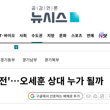
해 불가피"
등 압수수
월 중 예
IT·바이오
사회
수도권
지방
문화
스포츠
연예
장
경기동부
경기남부
경기북부
 구축
파전'…오세훈 상대 누가 될까
 마감 다
어려워" 취
무부 대변인
구글에서 선호하는 매체로 추가
꺾인다"
 위협"