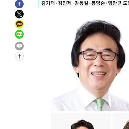
김기덕·김인제·강동길·봉양순·임만균 도
-31081초 전 >
"美간섭에 합의 지연"…트럼프, '이란 호르무즈 통제권'
-27601초 전 >
[속보]산업장관 "李정부, 원전 반대 안해…안정 전력 위
-26298초 전 >
[속보]경찰, '홍명보 선임 논란' 대한축구협회·축구회관 
색
-25685초 전 >
[속보]산업장관 "美무역법 제301조 과잉생산 결과 발표 8
상
-25478초 전 >
[속보]코스피 매도사이드카 발동…4%대 급락
-24750초 전 >
[속보]전남광주 초대 시민추천 부시장에 백승주·윤난실
-22311초 전 >
서울 열대야 15일째 지속…비공식 '초열대야' 30도 넘어
-20878초 전 >
[속보]코스닥, 2.15포인트(0.27%) 내린 797.44 출발
-20861초 전 >
[속보]코스피, 119.51포인트(1.81%) 내린 6478.75 개
-17308초 전 >
6월 경상수지 497.3억 달러…두 달 연속 사상 최대
-17259초 전 >
서울 낮 39도 '폭염중대경보'…40도 관측 가능성도
-14621초 전 >
미 워싱턴주 스포캔 시의 통제불능 3개 산불, 방화선 일부
-6794초 전 >
[속보] 호르무즈 해협 이란-오만 협상 기대속 뉴욕증시 혼조
우 0.49%↑
-5149초 전 >
[속보] 이란 대통령 "지금 최고지도자와 소통하기가 매우 
임 3년 인터뷰
2시간 전 >
[속보] "이란-오만, 호르무즈 해협 통행 항로 합의" 이란 외