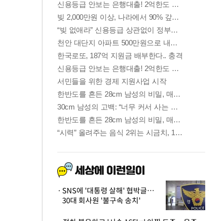
SNS에 '대통령 살해' 협박글…
30대 회사원 '불구속 송치'