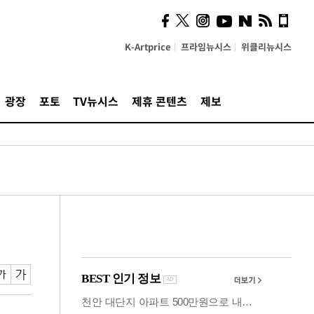
계…'고급 가요'의 주체적
영토
K-Artprice
프라임뉴시스
위클리뉴시스
광장
포토
TV뉴시스
제휴 콘텐츠
제보