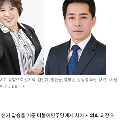
시계 방향으로 김기덕, 김인제, 임만균, 봉양순, 강동길 의원. (사진=서울
판매 및 DB 금지
의원 선거 압승을 거둔 더불어민주당에서 차기 시의회 의장 자