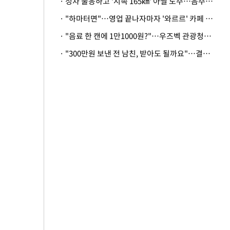
· 정차 불응하고 '시속 165㎞' 아찔 도주…음주운전자 체포
· "하마터면"…영업 끝나자마자 '와르르' 카페 테라스 덮친 대리석 외벽
· "음료 한 캔에 1만1000원?"…우즈벡 관광청까지 나섰다, 유튜버 폭로 후폭풍
· "300만원 보낸 전 남친, 받아도 될까요"…결혼 앞둔 예비신부의 뜻밖 고충