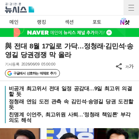
메인
랭킹
섹션
포토
與 전대 8월 17일로 가닥…정청래·김민석·송
영길 당권경쟁 막 올라
기사등록
2026/06/09 05:00:00
가
가
구글에서 선호하는 매체로 추가
비공개 최고위서 전대 일정 공감대…9일 최고위 의결
할 듯
정청래 연임 도전 관측 속 김민석·송영길 당권 도전할
듯
친명계 이언주, 최고위원 사퇴…'정청래 책임론' 부각
의도 해석