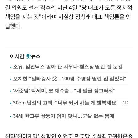
길 의원도 선거 직후인 지난 4일 "당 대표가 모든 정치적
책임을 지는 것"이라며 사실상 정청래 대표 책임론을 언
급했다.
이시간
핫
뉴스
소유, 삼전닉스 팔아 산 사우나·헬스장 딸린 집 눈길
오지헌 "일타강사 父…100평 수영장 딸린 집 살았다"
'서준맘' 박세미, 코 재수술…"내 얼굴 징그러워"
34세 한그루 쌍둥이 엄마 맞나…군살 없는 몸매
친명(친이재명) 성향인 이언주 민주당 수석최고위원은 8