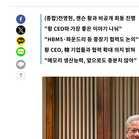
-29923초 전 >
[속보]與최고위원 제주·인천 순회경선…박선원·최민희
한민수·김용 순
-29876초 전 >
[속보]김민석, 與 전대 당원투표 누적 득표율 45.42%로 
(종합)전영현, 젠슨 황과 비공개 회동 진행
청래 44.56%
-29158초 전 >
[속보]與 대표 경선 제주·인천 당원투표…金 47.75%·
"황 CEO와 가장 좋은 이야기 나눠"
42.08%·宋 10.17%
-28692초 전 >
이강인 "아틀레티코 이적 기뻐…등번호 7번 의미보단 팀 
"HBM5·파운드리 등 중장기 협력도 논의"
것"
-28627초 전 >
[속보]與 당대표 경선, 제주·인천 권리당원 투표 김민석 
황 CEO, 韓 기업들과 협력 확대 의지 밝혀
-22401초 전 >
낮 최고 35도 '무더위'…동해안 시간당 30㎜ '강한 비'[
"메모리 생산능력, 앞으로도 충분치 않아"
-21671초 전 >
[속보]이강인 "감독님이 원하는 마음 느꼈고, 많은 트로피
틀레티코 이적"
-21453초 전 >
수도권 40도 육박 '펄펄'…동해안 일부 지역엔 호의주의
-20422초 전 >
온열질환 사망자 3명 늘어…누적 환자 3000명 돌파
-14367초 전 >
강릉에 시간당 81.4㎜ 물폭탄…도로 잠기고 담벼락 붕괴
-10474초 전 >
백운산서 80년근 천종산삼 9뿌리 발견…감정가 1.3억원
-8184초 전 >
선재도서 해루질 나섰다 실종 60대, 닷새 만에 숨진 채 발견
-5718초 전 >
남자 농구, 나고야 아시안게임서 '홈팀' 일본과 한일전
-5094초 전 >
여수 오동도 해상서 모터보트 전복…1명 사망·1명 실종
-1321초 전 >
극한폭염 한풀 꺾이지만…'낮 최고 35도' 무더위, 열대야 
주 날씨]
27분 전 >
축구협회 "압수수색·성접대 논란 사과…쇄신의 기회로 삼겠다