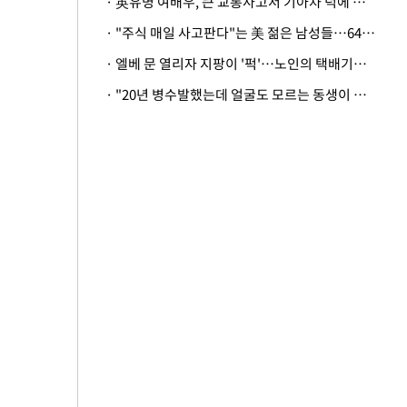
· 英유명 여배우, 큰 교통사고서 기아차 덕에 살았다
· "주식 매일 사고판다"는 美 젊은 남성들…64%가 "나는 인생의 패배자“
· 엘베 문 열리자 지팡이 '퍽'…노인의 택배기사 폭행 이유
· "20년 병수발했는데 얼굴도 모르는 동생이 유산 절반을"…배다른 형제 상속권 있을까