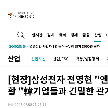
42.08%·宋 10.17%
-28672초 전 >
이강인 "아틀레티코 이적 기뻐…등번호 7번 의미보단 팀 
것"
-28607초 전 >
[속보]與 당대표 경선, 제주·인천 권리당원 투표 김민석 
2026.08.08 (토)
서울 30.9℃
-22381초 전 >
낮 최고 35도 '무더위'…동해안 시간당 30㎜ '강한 비'[
-21651초 전 >
[속보]이강인 "감독님이 원하는 마음 느꼈고, 많은 트로피
틀레티코 이적"
-21433초 전 >
수도권 40도 육박 '펄펄'…동해안 일부 지역엔 호의주의
실시간
정치
국제
경제
금융
산업
-20402초 전 >
온열질환 사망자 3명 늘어…누적 환자 3000명 돌파
-14347초 전 >
강릉에 시간당 81.4㎜ 물폭탄…도로 잠기고 담벼락 붕괴
-10454초 전 >
백운산서 80년근 천종산삼 9뿌리 발견…감정가 1.3억원
산업
산업최신
산업/ESG
유통/생활경제
-8164초 전 >
선재도서 해루질 나섰다 실종 60대, 닷새 만에 숨진 채 발견
-5698초 전 >
남자 농구, 나고야 아시안게임서 '홈팀' 일본과 한일전
-5074초 전 >
여수 오동도 해상서 모터보트 전복…1명 사망·1명 실종
[현장]삼성전자 전영현 "
-1301초 전 >
극한폭염 한풀 꺾이지만…'낮 최고 35도' 무더위, 열대야 
주 날씨]
황 "韓기업들과 긴밀한 관
28분 전 >
축구협회 "압수수색·성접대 논란 사과…쇄신의 기회로 삼겠다
52분 전 >
[속보]'압수수색·성접대 논란' 축구협회 "실망과 걱정 안겨드
4시간 전 >
'최고 37도' 폭염 지속…강원동해안 최대 150㎜ 비
등록 2026.06.08 21:25:11
5시간 전 >
[속보]뉴욕증시 상승 마감…S&P 0.6% 나스닥 1.3%↑