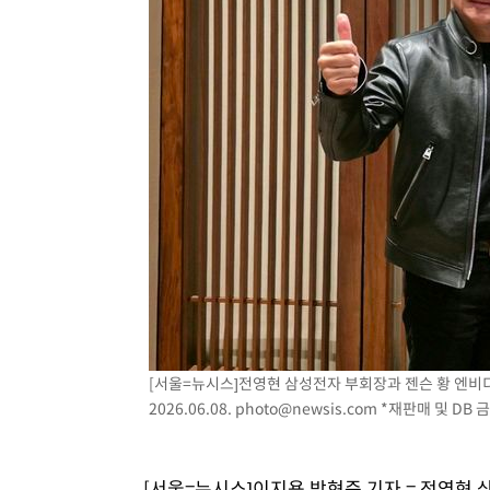
52분 전 >
[속보]'압수수색·성접대 논란' 축구협회 "실망과 걱정 안겨드
4시간 전 >
'최고 37도' 폭염 지속…강원동해안 최대 150㎜ 비
5시간 전 >
[속보]뉴욕증시 상승 마감…S&P 0.6% 나스닥 1.3%↑
[서울=뉴시스]전영현 삼성전자 부회장과 젠슨 황 엔비디
2026.06.08.
photo@newsis.com
*재판매 및 DB 
[서울=뉴시스]이지용 박현준 기자 = 전영현