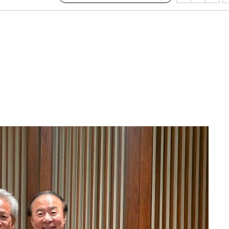
·서미화·
1위… 정
鄭
위해 뛸
승리
내일날씨]
 원해 아
보
계속[다음
"