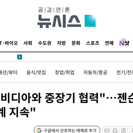
위해 뛸
승리
내일날씨]
 원해 아
보
IT·바이오
사회
수도권
지방
문화
스포츠
연예
패션/뷰티
음식/맛집
창업/취업
자동차/항공
전기/전
엔비디아와 중장기 협력"…젠
계속[다음
계 지속"
"
려 죄송"
구글에서 선호하는 매체로 추가