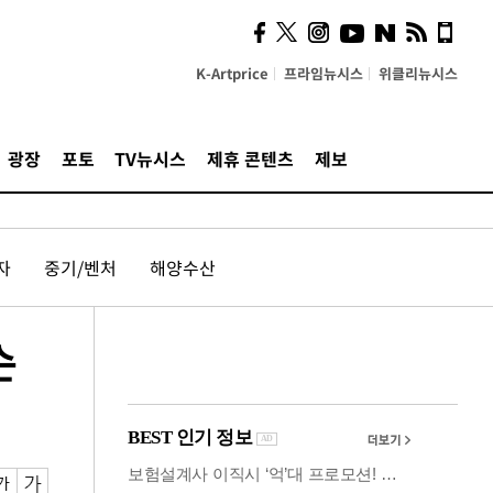
사이 해답 찾았죠"…알을
깨고 나온 '초자아'
K-Artprice
프라임뉴시스
위클리뉴시스
광장
포토
TV뉴시스
제휴 콘텐츠
제보
자
중기/벤처
해양수산
슨