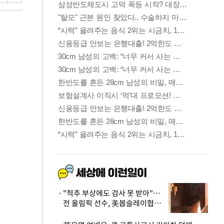
"척추 부상에도 검사 못 받아"…
전 올림픽 선수, 美봅슬레이협회
상대 소송