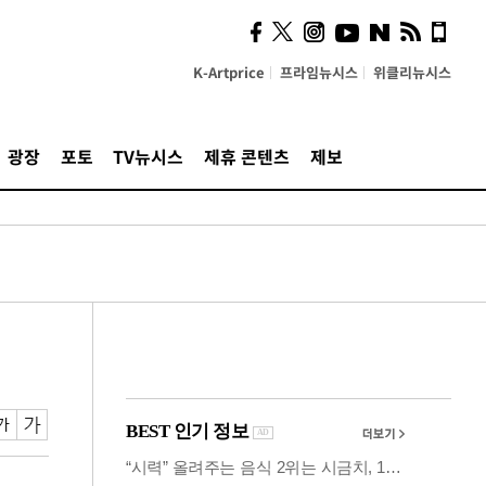
사이 해답 찾았죠"…알을
깨고 나온 '초자아'
K-Artprice
프라임뉴시스
위클리뉴시스
광장
포토
TV뉴시스
제휴 콘텐츠
제보