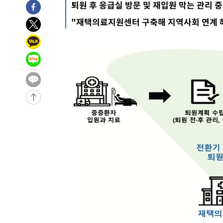
퇴원 후 응급실 방문 및 재입원 막는 관리 
-7312초 전 >
'여긴 20도, 저긴 50도'…열화상 카메라로 본 폭염 저감시
"재택의료지원센터 구축해 지역사회 연계 
차'
-6783초 전 >
콜롬비아 신임 우파 대통령 취임 하루만에 차량폭탄 폭발 
-377초 전 >
튀르키예 외무장관, "메카 3국 방위협정은 이란이 목표 아냐 
40분 전 >
이군이 불법 군시설 건설한 레바논 남부에서 레바논군 3명 폭
1시간 전 >
[속보]美중부 사령관, 이스라엘 긴급방문 다중화된 전선 상황
2시간 전 >
美 국방부, 켄달 전 공군장관 보안허가 취소…“에어포스원 기
론 누출”
2시간 전 >
‘축구의 신’ 아르헨티나 축구 선수 메시의 부친 지병 별세
2시간 전 >
“美 이란전 무기 소진…북한과 분쟁시 주한 미군 취약해질 수