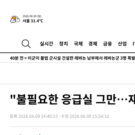
-22386초 전 >
손흥민, 68분 뛰고 2경기 침묵…LAFC, 톨루카에 1-0 승
-21658초 전 >
'2경기 연속 침묵' 손흥민, 톨루카전 68분만 뛰고 슈팅 0
2026.08.09 (일)
서울 31.4℃
-20410초 전 >
이강인, 오늘 서울서 AT마드리드 입단식…'전례 없는 특
-7292초 전 >
'여긴 20도, 저긴 50도'…열화상 카메라로 본 폭염 저감시
차'
-6763초 전 >
콜롬비아 신임 우파 대통령 취임 하루만에 차량폭탄 폭발 
실시간
정치
국제
경제
금융
산업
-357초 전 >
튀르키예 외무장관, "메카 3국 방위협정은 이란이 목표 아냐 
40분 전 >
이군이 불법 군시설 건설한 레바논 남부에서 레바논군 3명 폭
1시간 전 >
[속보]美중부 사령관, 이스라엘 긴급방문 다중화된 전선 상황
2시간 전 >
美 국방부, 켄달 전 공군장관 보안허가 취소…“에어포스원 기
론 누출”
2시간 전 >
‘축구의 신’ 아르헨티나 축구 선수 메시의 부친 지병 별세
2시간 전 >
“美 이란전 무기 소진…북한과 분쟁시 주한 미군 취약해질 수
"불필요한 응급실 그만…
-27114초 전 >
[속보]장은수, KLPGA 제주삼다수 역전 우승…데뷔 10년
정상
-22479초 전 >
"얼마나 더웠으면"…안동 물길공원서 헤엄친 구렁이 '소
등록 2026.06.09 14:40:23
수정 2026.06.09 15:54:32
-22406초 전 >
손흥민, 68분 뛰고 2경기 침묵…LAFC, 톨루카에 1-0 승
-21678초 전 >
'2경기 연속 침묵' 손흥민, 톨루카전 68분만 뛰고 슈팅 0
-20430초 전 >
이강인, 오늘 서울서 AT마드리드 입단식…'전례 없는 특