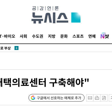
리(종합)
개
급대우'
설 '온도
사건
IT·바이오
사회
수도권
지방
문화
스포츠
연예
" 밝혀
발로 부상
 논의
밀정보, 언
 있어”
재택의료센터 구축해야"
 차에 첫
동'
리(종합)
구글에서 선호하는 매체로 추가
개
급대우'