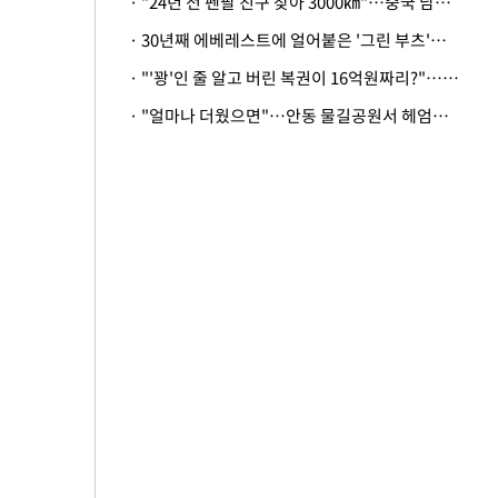
· "24년 전 펜팔 친구 찾아 3000㎞"…중국 남성 사연에 '뭉클'
· 30년째 에베레스트에 얼어붙은 '그린 부츠'…드디어 가족 품으로
· "'꽝'인 줄 알고 버린 복권이 16억원짜리?"…극적으로 되찾은 사연
· "얼마나 더웠으면"…안동 물길공원서 헤엄친 구렁이 '소동'