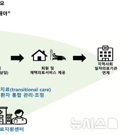
중요
설 '온도
해야"
사건
" 밝혀
발로 부상
 논의
밀정보, 언
 있어”