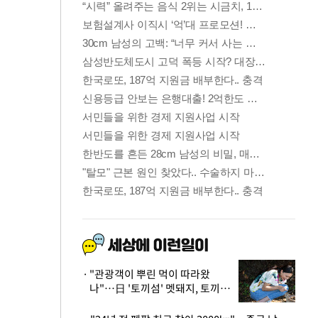
"관광객이 뿌린 먹이 따라왔
나"…日 '토끼섬' 멧돼지, 토끼까
지 사냥