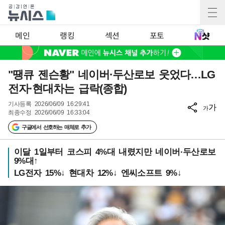
메인
랭킹
섹션
포토
"땡큐 젠슨황" 네이버·두산로보 웃었다…LG
전자·현대차는 급락(종합)
기사등록
2026/06/09 16:29:41
가
가
최종수정
2026/06/09 16:33:04
구글에서 선호하는 매체로 추가
이달 1일부터 코스피 4%대 내렸지만 네이버·두산로보
9%대↑
LG전자 15%↓ 현대차 12%↓ 엔씨소프트 9%↓