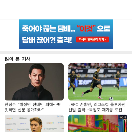
많이 본 기사
한정수 "황정민 선배만 피해…떳
LAFC 손흥민, 리그스컵 톨루카전
떳하면 신분 공개하라"
선발 출격…득점포 재가동 도전