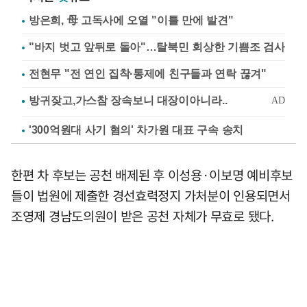
방은희, 母 고독사에 오열 "이틀 만에 발견"
"바지 벗고 앞뒤로 돌아"…탈북민 회상한 기쁨조 검사
전현무 "전 연인 집착·통제에 친구들과 연락 끊겨"
'300억원대 사기 혐의' 차가원 대표 구속 송치
한편 차 후보는 공천 배제된 후 이성용·이보명 예비후보
들이 법원에 제출한 경선효력정지 가처분이 인용되면서
조영제 경남도의원이 받은 공천 자체가 무효로 됐다.