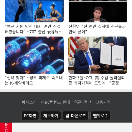
"여군 지원 막힌 UDT 훈련 직접
전현무 "전 연인 집착에 친구들과
해봤습니다"…707 출신 女유튜버
연락 끊어"
'완벽 소화'
"신약 찾자"…정부 과제로 속도내
한화큐셀·OCI, 美 수입 폴리실리
는 K-제약바이오
콘 최저가격제 도입에…"공정 경
쟁·수익성 개선 환영"
회사소개
제휴/컨텐츠 판매
약관·정책
고충처리
PC화면
제보하기
앱 다운로드
맨위로↑
광
COPYRIGHTⓒ
NEWSIS
ALL RIGHTS RESERVED.
고
삭