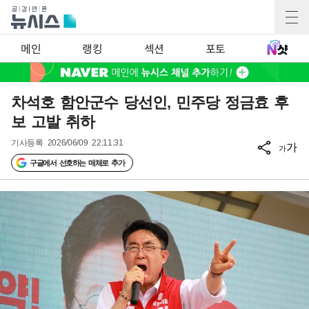
메인
랭킹
섹션
포토
차석호 함안군수 당선인, 민주당 정금효 후
보 고발 취하
기사등록
2026/06/09 22:11:31
가
가
구글에서 선호하는 매체로 추가