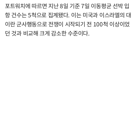
포트워치에 따르면 지난 8일 기준 7일 이동평균 선박 입
항 건수는 5척으로 집계됐다. 이는 미국과 이스라엘의 대
이란 군사행동으로 전쟁이 시작되기 전 100척 이상이었
던 것과 비교해 크게 감소한 수준이다.