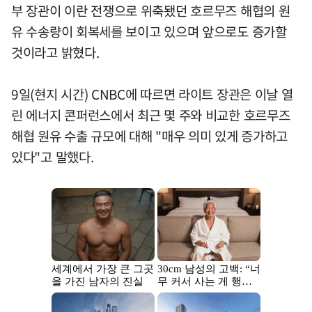
부 장관이 이란 전쟁으로 위축됐던 호르무즈 해협의 원
유 수송량이 회복세를 보이고 있으며 앞으로도 증가할
것이라고 밝혔다.
9일(현지 시간) CNBC에 따르면 라이트 장관은 이날 열
린 에너지 콘퍼런스에서 최근 몇 주와 비교한 호르무즈
해협 원유 수출 규모에 대해 "매우 의미 있게 증가하고
있다"고 말했다.