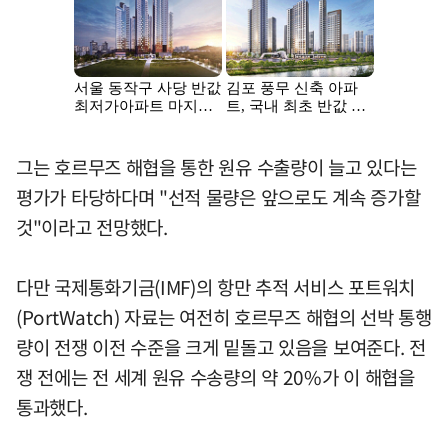
그는 호르무즈 해협을 통한 원유 수출량이 늘고 있다는
평가가 타당하다며 "선적 물량은 앞으로도 계속 증가할
것"이라고 전망했다.
다만 국제통화기금(IMF)의 항만 추적 서비스 포트워치
(PortWatch) 자료는 여전히 호르무즈 해협의 선박 통행
량이 전쟁 이전 수준을 크게 밑돌고 있음을 보여준다. 전
쟁 전에는 전 세계 원유 수송량의 약 20%가 이 해협을
통과했다.