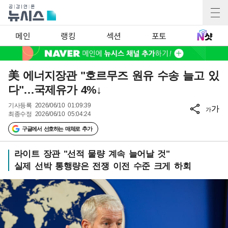
메인
랭킹
섹션
포토
美 에너지장관 "호르무즈 원유 수송 늘고 있
다"…국제유가 4%↓
기사등록
2026/06/10 01:09:39
가
가
최종수정
2026/06/10 05:04:24
구글에서 선호하는 매체로 추가
라이트 장관 "선적 물량 계속 늘어날 것"
실제 선박 통행량은 전쟁 이전 수준 크게 하회