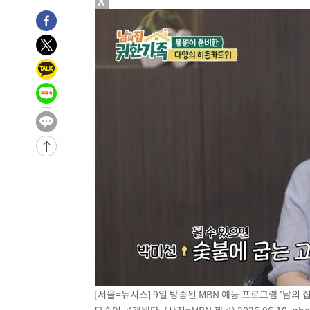
X
-6445초 전 >
입추에도 극한더위…서울 낮 39도 '폭염중대경보'
-1409초 전 >
이란, 호르무즈서 "적국 목표물들"과 대치로 남부 케슘섬
례 큰 폭발음
-30484초 전 >
[속보]종합특검, '계엄 수용공간 확보' 신용해 前교정본
-29357초 전 >
외신들도 주목한 韓축구 파문…"국민적 공분에 수사 재개
-29328초 전 >
11시간 압수수색에 성접대 파문까지…'쑥대밭' 된 축구
-28350초 전 >
[속보]규제합리화위원회 부위원장에 김태유 서울대 공대
병태 후임
-24708초 전 >
[속보]국힘 윤리위, '돌려차기 발언' 진종오·서범수 징계
-20033초 전 >
[속보] 7월 중국 수출 23.9%↑ 수입 27.5%↑…무역총
25.3%↑
-17193초 전 >
[속보]'채상병 순직 책임' 임성근, 항소심도 징역 3년
-17059초 전 >
[속보]종합특검, '관저이전 봐주기 감사' 유병호 구속기소
-13659초 전 >
민주 콩고 에볼라환자 4천명 돌파, 4053명 발생 1850명
-12909초 전 >
[속보]'300억원대 사기 혐의' 차가원 대표 구속 송치
-12103초 전 >
"미 전국적 살모네라 식중독 원인은 멕시코산 할라피뇨"--
-10616초 전 >
[속보]경찰·노동부, HL만도 평택사업장 끼임 사망 관련
-10497초 전 >
[속보]합수본, '투표율 허위 입력' 중앙·서울·경기도 선관
[서울=뉴시스] 9일 방송된 MBN 예능 프로그램 '남
압수수색
-10252초 전 >
[속보]원·달러 환율, 오전 9시 1423.8원