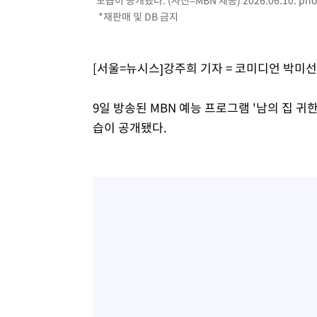
모습이 공개됐다. (사진=MBN 제공) 2026.06.10.
pho
-10048초 전 >
[속보]삼성전자·SK하이닉스 동반 강보합…1%대 상승 
*재판매 및 DB 금지
-10034초 전 >
[속보]코스닥, 5.95포인트(0.74%) 상승한 807.62개장
-10002초 전 >
[속보]코스피, 6300선 재탈환…1.09% 오른 6365.07 
[서울=뉴시스]강주희 기자 = 코미디언 박미선
-7167초 전 >
시리아 다마스쿠스 교외에서 미니버스 폭발.. 14명 부상, 
-6465초 전 >
입추에도 극한더위…서울 낮 39도 '폭염중대경보'
9일 방송된 MBN 예능 프로그램 '남의 집 
-1429초 전 >
이란, 호르무즈서 "적국 목표물들"과 대치로 남부 케슘섬
습이 공개됐다.
례 큰 폭발음