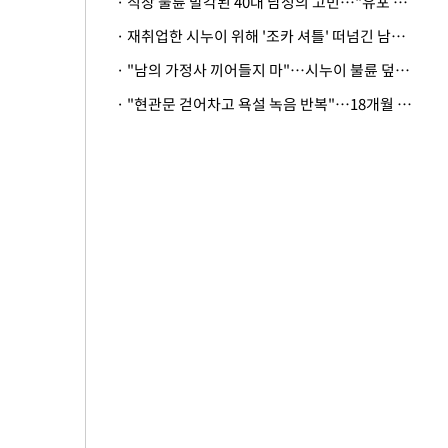
· 직장 불륜 발각된 40대 남성의 고민…"유포 동료 명예훼손·협박죄 고소 가능할까"
· 재취업한 시누이 위해 '조카 셔틀' 떠넘긴 남편…아내 "난 못한다"
· "남의 가정사 끼어들지 마"…시누이 불륜 덮으려는 남편에 억울한 아내
· "현관문 걷어차고 욕설 녹음 반복"…18개월 아기 키우는 집 뒤흔든 '앞집의 비극'