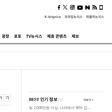
시, 스마트폰 액세서리에
NFC 더했다
K-Artprice
프라임뉴시스
위클리뉴시스
광장
포토
TV뉴시스
제휴 콘텐츠
제보