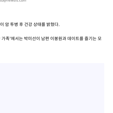
to@newsis.com
출발
개장
이 암 투병 후 건강 상태를 밝혔다.
3명은 중태
귀한 가족'에서는 박미선이 남편 이봉원과 데이트를 즐기는 모
에서 두차