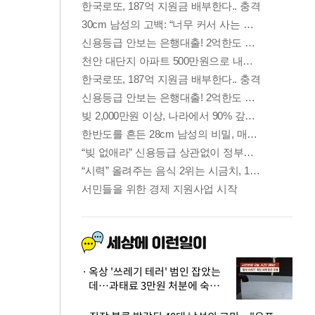
옥상 '쓰레기 테러' 범인 잡았는
데…과태료 3만원 처분에 숙박업
주 허탈