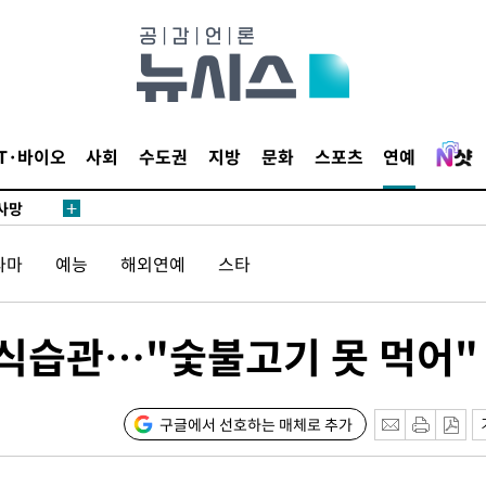
협회
 교수…이
 절차 개시
액
IT·바이오
사회
수도권
지방
문화
스포츠
연예
 사망
라마
예능
해외연예
스타
 CDC
 압수수색
위 등 9곳
 식습관…"숯불고기 못 먹어"
출발
구글에서 선호하는 매체로 추가
장
3명은 중태