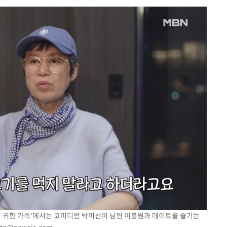
에서 두차
부장 기소
"
협회
 교수…이
 절차 개시
액
 사망
 CDC
 압수수색
위 등 9곳
의 집 귀한 가족'에서는 코미디언 박미선이 남편 이봉원과 데이트를 즐기는