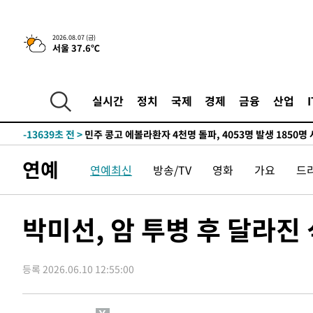
-29308초 전 >
11시간 압수수색에 성접대 파문까지…'쑥대밭' 된 축구
-28330초 전 >
[속보]규제합리화위원회 부위원장에 김태유 서울대 공대
2026.08.07 (금)
서울 37.6℃
병태 후임
-24688초 전 >
[속보]국힘 윤리위, '돌려차기 발언' 진종오·서범수 징계
-20013초 전 >
[속보] 7월 중국 수출 23.9%↑ 수입 27.5%↑…무역총
25.3%↑
-17173초 전 >
[속보]'채상병 순직 책임' 임성근, 항소심도 징역 3년
실시간
정치
국제
경제
금융
산업
-17039초 전 >
[속보]종합특검, '관저이전 봐주기 감사' 유병호 구속기소
-13639초 전 >
민주 콩고 에볼라환자 4천명 돌파, 4053명 발생 1850명
-12889초 전 >
[속보]'300억원대 사기 혐의' 차가원 대표 구속 송치
연예
연예최신
방송/TV
영화
가요
드
-12083초 전 >
"미 전국적 살모네라 식중독 원인은 멕시코산 할라피뇨"--
-10596초 전 >
[속보]경찰·노동부, HL만도 평택사업장 끼임 사망 관련
-10477초 전 >
[속보]합수본, '투표율 허위 입력' 중앙·서울·경기도 선관
박미선, 암 투병 후 달라진
압수수색
-10232초 전 >
[속보]원·달러 환율, 오전 9시 1423.8원
-10028초 전 >
[속보]삼성전자·SK하이닉스 동반 강보합…1%대 상승 
-10014초 전 >
[속보]코스닥, 5.95포인트(0.74%) 상승한 807.62개장
등록 2026.06.10 12:55:00
-9982초 전 >
[속보]코스피, 6300선 재탈환…1.09% 오른 6365.07 개
-7147초 전 >
시리아 다마스쿠스 교외에서 미니버스 폭발.. 14명 부상, 