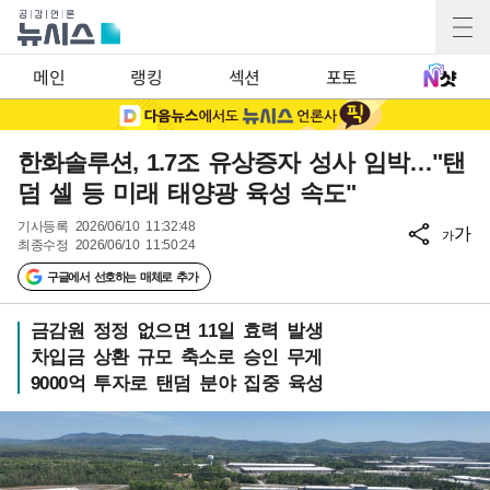
메인
랭킹
섹션
포토
한화솔루션, 1.7조 유상증자 성사 임박…"탠
덤 셀 등 미래 태양광 육성 속도"
기사등록
2026/06/10 11:32:48
가
가
최종수정
2026/06/10 11:50:24
구글에서 선호하는 매체로 추가
금감원 정정 없으면 11일 효력 발생
차입금 상환 규모 축소로 승인 무게
9000억 투자로 탠덤 분야 집중 육성