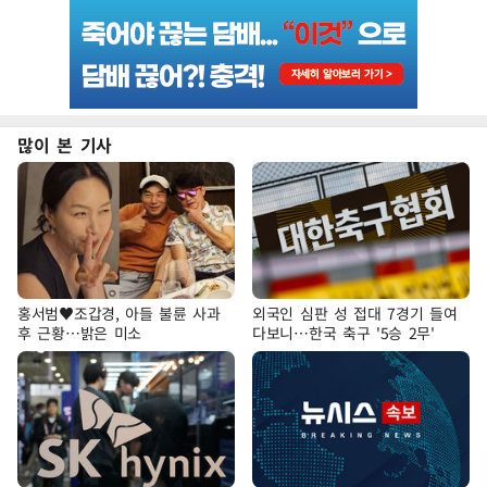
많이 본 기사
홍서범♥조갑경, 아들 불륜 사과
외국인 심판 성 접대 7경기 들여
후 근황…밝은 미소
다보니…한국 축구 '5승 2무'