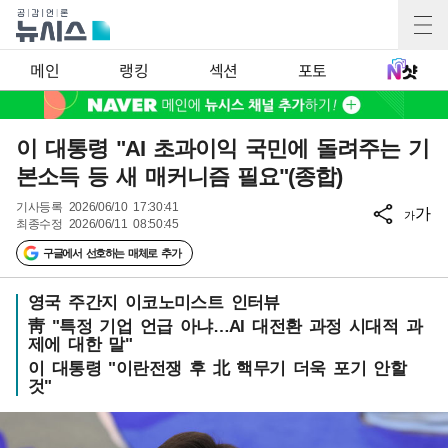
메인
랭킹
섹션
포토
이 대통령 "AI 초과이익 국민에 돌려주는 기
본소득 등 새 매커니즘 필요"(종합)
기사등록
2026/06/10 17:30:41
가
가
최종수정
2026/06/11 08:50:45
구글에서 선호하는 매체로 추가
영국 주간지 이코노미스트 인터뷰
靑 "특정 기업 언급 아냐…AI 대전환 과정 시대적 과
제에 대한 말"
이 대통령 "이란전쟁 후 北 핵무기 더욱 포기 안할
것"