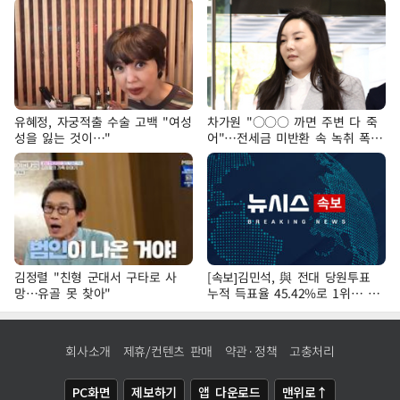
유혜정, 자궁적출 수술 고백 "여성
차가원 "○○○ 까면 주변 다 죽
성을 잃는 것이…"
어"…전세금 미반환 속 녹취 폭로
파장
김정렬 "친형 군대서 구타로 사
[속보]김민석, 與 전대 당원투표
망…유골 못 찾아"
누적 득표율 45.42%로 1위… 정
청래 44.56%
회사소개
제휴/컨텐츠 판매
약관·정책
고충처리
PC화면
제보하기
앱 다운로드
맨위로↑