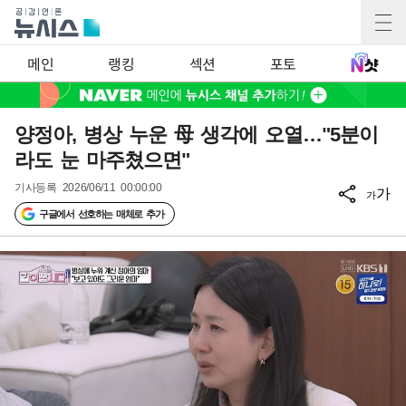
메인
랭킹
섹션
포토
양정아, 병상 누운 母 생각에 오열…"5분이
라도 눈 마주쳤으면"
기사등록
2026/06/11 00:00:00
가
가
구글에서 선호하는 매체로 추가