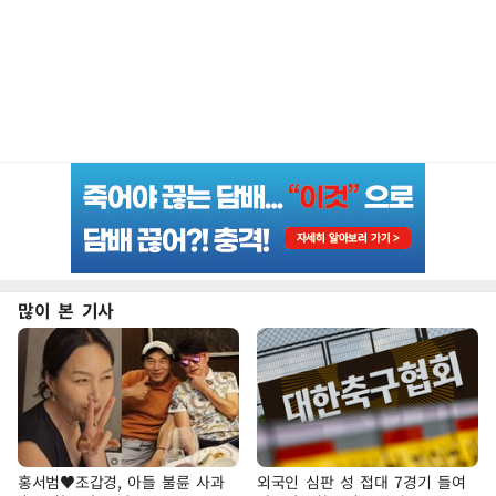
많이 본 기사
홍서범♥조갑경, 아들 불륜 사과
외국인 심판 성 접대 7경기 들여