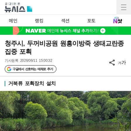
메인
랭킹
섹션
포토
청주시, 두꺼비공원 원흥이방죽 생태교란종
집중 포획
기사등록
2026/06/11 15:00:32
가
가
구글에서 선호하는 매체로 추가
거북류 포획장치 설치