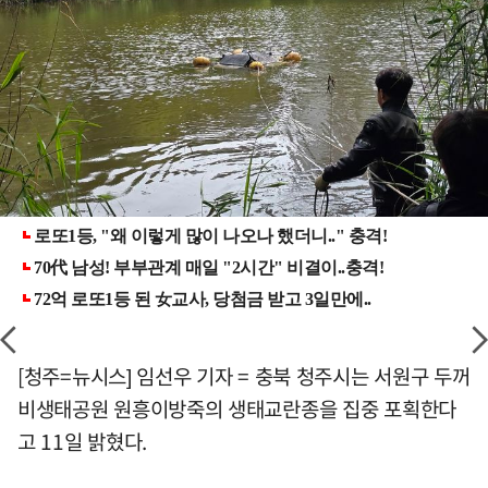
[청주=뉴시스] 임선우 기자 = 충북 청주시는 서원구 두꺼
비생태공원 원흥이방죽의 생태교란종을 집중 포획한다
고 11일 밝혔다.