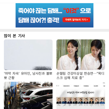
많이 본 기사
'마약 자숙' 유아인, 남사친과 볼뽀
손떨림 건강이상설 한승연…"목디
뽀 근황
스크 심해 치료 중"