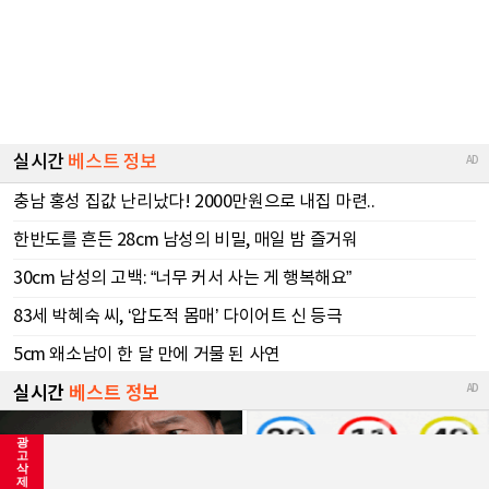
광
고
삭
제