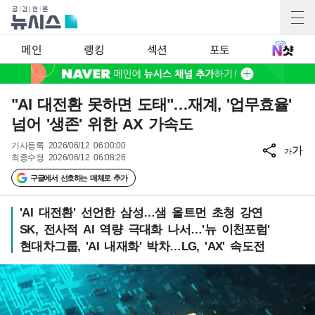
메인
랭킹
섹션
포토
"AI 대전환 못하면 도태"…재계, '업무효율'
넘어 '생존' 위한 AX 가속도
기사등록
2026/06/12 06:00:00
가
가
최종수정
2026/06/12 06:08:26
구글에서 선호하는 매체로 추가
'AI 대전환' 선언한 삼성…샘 올트먼 초청 강연
SK, 전사적 AI 역량 극대화 나서…'뉴 이천포럼'
현대차그룹, 'AI 내재화' 박차…LG, 'AX' 속도전