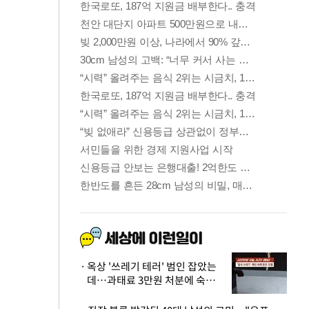
옥상 '쓰레기 테러' 범인 잡았는
데…과태료 3만원 처분에 숙박업
주 허탈