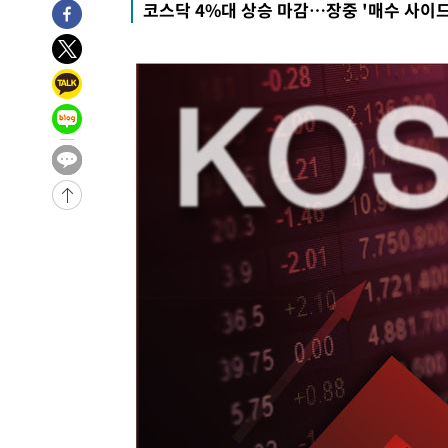
코스닥 4%대 상승 마감…장중 '매수 사이드
-7479초 전 >
입추에도 극한더위…서울 낮 39도 '폭염중대경보'
-2443초 전 >
이란, 호르무즈서 "적국 목표물들"과 대치로 남부 케슘섬
례 큰 폭발음
-31518초 전 >
[속보]종합특검, '계엄 수용공간 확보' 신용해 前교정본
-30391초 전 >
외신들도 주목한 韓축구 파문…"국민적 공분에 수사 재개
-30362초 전 >
11시간 압수수색에 성접대 파문까지…'쑥대밭' 된 축구
-29384초 전 >
[속보]규제합리화위원회 부위원장에 김태유 서울대 공대
병태 후임
-25742초 전 >
[속보]국힘 윤리위, '돌려차기 발언' 진종오·서범수 징계
-21067초 전 >
[속보] 7월 중국 수출 23.9%↑ 수입 27.5%↑…무역총
25.3%↑
-18227초 전 >
[속보]'채상병 순직 책임' 임성근, 항소심도 징역 3년
-18093초 전 >
[속보]종합특검, '관저이전 봐주기 감사' 유병호 구속기소
-14693초 전 >
민주 콩고 에볼라환자 4천명 돌파, 4053명 발생 1850명
-13943초 전 >
[속보]'300억원대 사기 혐의' 차가원 대표 구속 송치
-13137초 전 >
"미 전국적 살모네라 식중독 원인은 멕시코산 할라피뇨"--
-11650초 전 >
[속보]경찰·노동부, HL만도 평택사업장 끼임 사망 관련
-11531초 전 >
[속보]합수본, '투표율 허위 입력' 중앙·서울·경기도 선관
압수수색
-11286초 전 >
[속보]원·달러 환율, 오전 9시 1423.8원