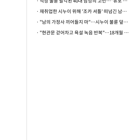
· 직장 불륜 발각된 40대 남성의 고민…"유포 동료 명예훼손·협박죄 고소 가능할까"
· 재취업한 시누이 위해 '조카 셔틀' 떠넘긴 남편…아내 "난 못한다"
· "남의 가정사 끼어들지 마"…시누이 불륜 덮으려는 남편에 억울한 아내
· "현관문 걷어차고 욕설 녹음 반복"…18개월 아기 키우는 집 뒤흔든 '앞집의 비극'