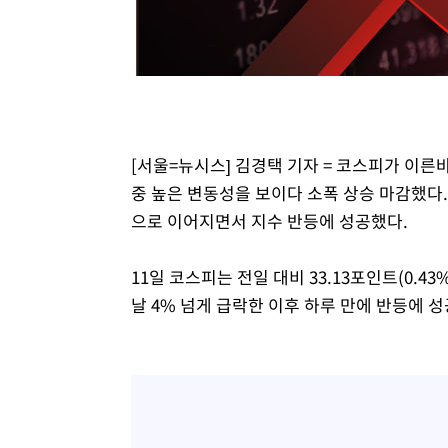
-11082초 전 >
[속보]삼성전자·SK하이닉스 동반 강보합…1%대 상승 
-11068초 전 >
[속보]코스닥, 5.95포인트(0.74%) 상승한 807.62개장
-11036초 전 >
[속보]코스피, 6300선 재탈환…1.09% 오른 6365.07 
-8201초 전 >
시리아 다마스쿠스 교외에서 미니버스 폭발.. 14명 부상, 
-7499초 전 >
입추에도 극한더위…서울 낮 39도 '폭염중대경보'
[서울=뉴시스] 김경택 기자 = 코스피가 이른바
-2463초 전 >
이란, 호르무즈서 "적국 목표물들"과 대치로 남부 케슘섬
례 큰 폭발음
중 높은 변동성을 보이다 소폭 상승 마감했다.
으로 이어지면서 지수 반등에 성공했다.
11일 코스피는 전일 대비 33.13포인트(0.43
날 4% 넘게 급락한 이후 하루 만에 반등에 