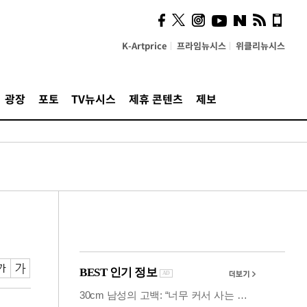
시, 스마트폰 액세서리에
NFC 더했다
K-Artprice
프라임뉴시스
위클리뉴시스
광장
포토
TV뉴시스
제휴 콘텐츠
제보