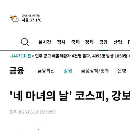
-30342초 전 >
11시간 압수수색에 성접대 파문까지…'쑥대밭' 된 축구
-29364초 전 >
[속보]규제합리화위원회 부위원장에 김태유 서울대 공대
2026.08.07 (금)
서울 37.1℃
병태 후임
-25722초 전 >
[속보]국힘 윤리위, '돌려차기 발언' 진종오·서범수 징계
-21047초 전 >
[속보] 7월 중국 수출 23.9%↑ 수입 27.5%↑…무역총
25.3%↑
-18207초 전 >
[속보]'채상병 순직 책임' 임성근, 항소심도 징역 3년
실시간
정치
국제
경제
금융
산업
-18073초 전 >
[속보]종합특검, '관저이전 봐주기 감사' 유병호 구속기소
-14673초 전 >
민주 콩고 에볼라환자 4천명 돌파, 4053명 발생 1850명
-13923초 전 >
[속보]'300억원대 사기 혐의' 차가원 대표 구속 송치
금융
금융최신
증권
금융정책/통화
은행
-13117초 전 >
"미 전국적 살모네라 식중독 원인은 멕시코산 할라피뇨"--
-11630초 전 >
[속보]경찰·노동부, HL만도 평택사업장 끼임 사망 관련
-11511초 전 >
[속보]합수본, '투표율 허위 입력' 중앙·서울·경기도 선관
'네 마녀의 날' 코스피, 강
압수수색
-11266초 전 >
[속보]원·달러 환율, 오전 9시 1423.8원
-11062초 전 >
[속보]삼성전자·SK하이닉스 동반 강보합…1%대 상승 
등록 2026.06.11 15:59:50
-11048초 전 >
[속보]코스닥, 5.95포인트(0.74%) 상승한 807.62개장
-11016초 전 >
[속보]코스피, 6300선 재탈환…1.09% 오른 6365.07 
-8181초 전 >
시리아 다마스쿠스 교외에서 미니버스 폭발.. 14명 부상, 