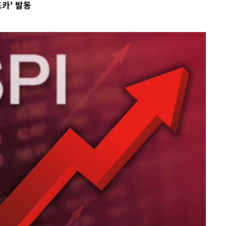
카' 발동
에서 두차
부장 기소
"
협회
 교수…이
 절차 개시
액
 사망
 CDC
 압수수색
위 등 9곳