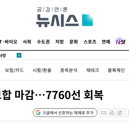
협회
 교수…이
 절차 개시
액
IT·바이오
사회
수도권
지방
문화
스포츠
연예
 사망
보험/카드
시황/환율
종목분석
재테크
블록체인
 CDC
 압수수색
위 등 9곳
보합 마감…7760선 회복
출발
구글에서 선호하는 매체로 추가
개장
3명은 중태