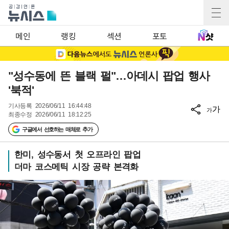
메인
랭킹
섹션
포토
"성수동에 뜬 블랙 펄"…아데시 팝업 행사
'북적'
기사등록
2026/06/11 16:44:48
가
가
최종수정
2026/06/11 18:12:25
구글에서 선호하는 매체로 추가
한미, 성수동서 첫 오프라인 팝업
더마 코스메틱 시장 공략 본격화