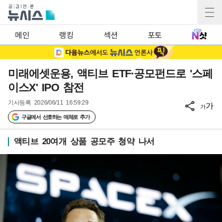
메인
랭킹
섹션
포토
미래에셋운용, 액티브 ETF·공모펀드로 '스페
이스X' IPO 참전
기사등록
2026/06/11 16:59:29
가
가
구글에서 선호하는 매체로 추가
액티브 20여개 상품 공모주 청약 나서