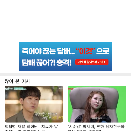
많이 본 기사
백혈병 재발 최성원 "치료가 날
'서준맘' 박세미, 연하 남자친구와