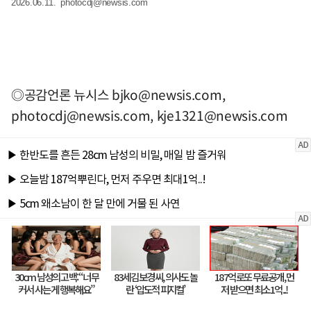
2026.06.11.
photocdj@newsis.com
◎공감언론 뉴시스
bjko@newsis.com
,
photocdj@newsis.com
,
kje1321@newsis.com