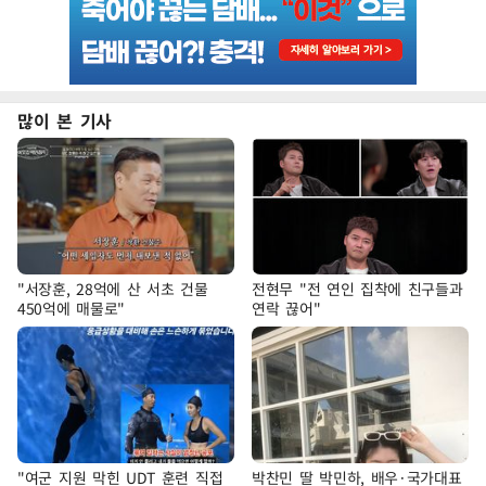
많이 본 기사
"서장훈, 28억에 산 서초 건물
전현무 "전 연인 집착에 친구들과
450억에 매물로"
연락 끊어"
"여군 지원 막힌 UDT 훈련 직접
박찬민 딸 박민하, 배우·국가대표