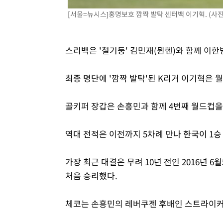
[서울=뉴시스]홍명보호 깜짝 발탁 센터백 이기혁. (사
스리백은 '철기둥' 김민재(뮌헨)와 함께 이한
최종 명단에 '깜짝 발탁'된 K리거 이기혁은 
골키퍼 장갑은 손흥민과 함께 4번째 월드컵을 
역대 전적은 이전까지 5차례 만나 한국이 1승 
가장 최근 대결은 무려 10년 전인 2016년 
처음 승리했다.
체코는 손흥민의 레버쿠젠 후배인 스트라이커