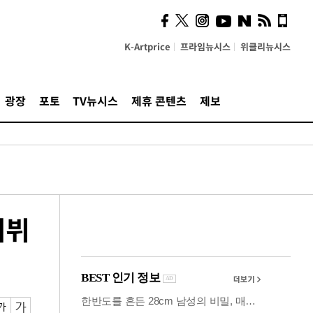
사이 해답 찾았죠"…알을
깨고 나온 '초자아'
K-Artprice
프라임뉴시스
위클리뉴시스
광장
포토
TV뉴시스
제휴 콘텐츠
제보
데뷔