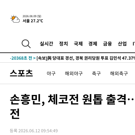
-26415초 전 >
이강인 ATM 입단식에 '상암벌 들썩'…"세계적인 선수 
-25411초 전 >
태풍 돌핀, 중 저장성 타이저우시 해안에 상륙 (1보)
2026.08.09 (일)
서울 27.2℃
-22757초 전 >
AT마드리드 데뷔 앞둔 이강인, 맨시티전 선발 대신 '벤치 
-21387초 전 >
[속보]與 강원·TK 당원투표 합산 김민석 48.54%로 
44.40%
-20721초 전 >
與 강원·TK 당원투표 합산 김민석 46.01%로 승리…정
실시간
정치
국제
경제
금융
산업
44.53%
-20561초 전 >
[속보]與전대 권리당원투표…강원·경북 김민석, 대구 정
-20368초 전 >
[속보]與 당대표 경선, 경북 권리당원 투표 김민석 47.3
45.71%
-20270초 전 >
[속보]與 당대표 경선, 대구 권리당원 투표 정청래 47.8
스포츠
야구
해외야구
축구
해외축구
46.35%
-20067초 전 >
[속보]與 당대표 경선, 강원 권리당원 투표 김민석 승리…5
득표
-17985초 전 >
"일본축구협회, 대한축구협회 성 접대 의혹 심판 조사"
-10627초 전 >
[속보]장은수, KLPGA 제주삼다수 역전 우승…데뷔 10년
손흥민, 체코전 원톱 출격…
정상
-5992초 전 >
"얼마나 더웠으면"…안동 물길공원서 헤엄친 구렁이 '소동
전
-5919초 전 >
손흥민, 68분 뛰고 2경기 침묵…LAFC, 톨루카에 1-0 승리
-5191초 전 >
'2경기 연속 침묵' 손흥민, 톨루카전 68분만 뛰고 슈팅 0개
-3943초 전 >
이강인, 오늘 서울서 AT마드리드 입단식…'전례 없는 특급
등록 2026.06.12 09:54:49
2시간 전 >
'여긴 20도, 저긴 50도'…열화상 카메라로 본 폭염 저감시설 