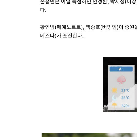
손흥민은 이날 득점하면 안정환, 박지성(이상 
다.
황인범(페예노르트), 백승호(버밍엄)이 중원을
베즈다)가 포진한다.