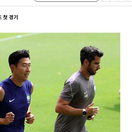
조 첫 경기
데뷔전
되길"
시작'
승리…정청래
청래
청래 승리
7%·정청래
2%·김민석
0.30%
 차에 첫
'