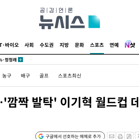
되길"
시작'
승리…정청래
청래
IT·바이오
사회
수도권
지방
문화
스포츠
연예
청래 승리
7%·정청래
2%·김민석
농구
배구
골프
스포츠최신
0.30%
 차에 첫
'깜짝 발탁' 이기혁 월드컵 
'
(종합)
대우'
구글에서 선호하는 매체로 추가
'온도차'