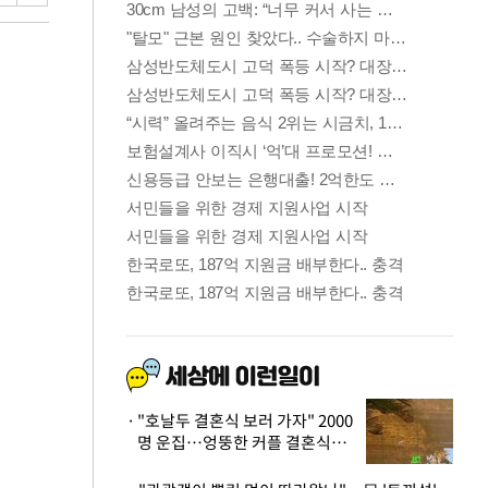
"호날두 결혼식 보러 가자" 2000
명 운집…엉뚱한 커플 결혼식에
'황당'