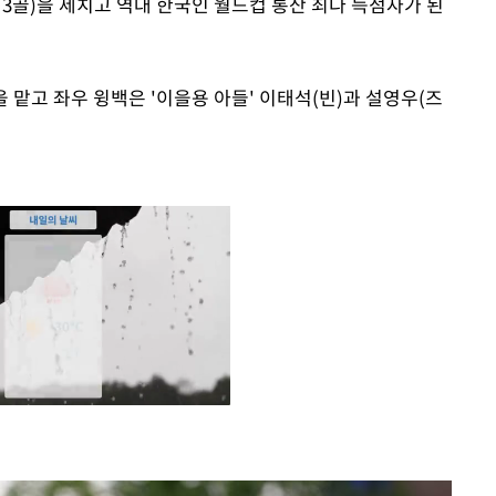
3골)을 제치고 역대 한국인 월드컵 통산 최다 득점자가 된
 맡고 좌우 윙백은 '이을용 아들' 이태석(빈)과 설영우(즈
Mute