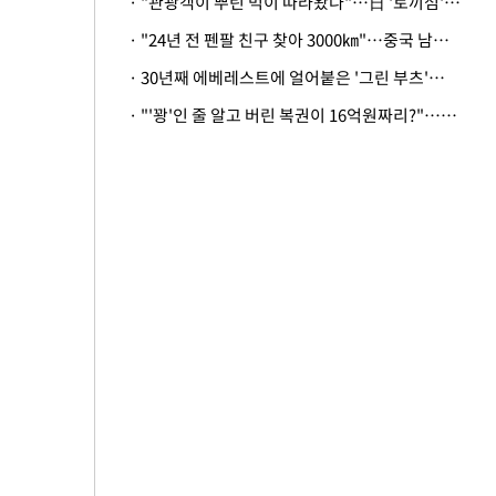
· "관광객이 뿌린 먹이 따라왔나"…日 '토끼섬' 멧돼지, 토끼까지 사냥
· "24년 전 펜팔 친구 찾아 3000㎞"…중국 남성 사연에 '뭉클'
· 30년째 에베레스트에 얼어붙은 '그린 부츠'…드디어 가족 품으로
· "'꽝'인 줄 알고 버린 복권이 16억원짜리?"…극적으로 되찾은 사연