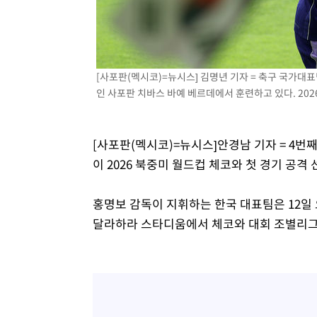
-5939초 전 >
손흥민, 68분 뛰고 2경기 침묵…LAFC, 톨루카에 1-0 승리
-5211초 전 >
'2경기 연속 침묵' 손흥민, 톨루카전 68분만 뛰고 슈팅 0개
-3963초 전 >
이강인, 오늘 서울서 AT마드리드 입단식…'전례 없는 특급
2시간 전 >
'여긴 20도, 저긴 50도'…열화상 카메라로 본 폭염 저감시설 
[사포판(멕시코)=뉴시스] 김명년 기자 = 축구 국가대
인 사포판 치바스 바예 베르데에서 훈련하고 있다. 2026.
2시간 전 >
콜롬비아 신임 우파 대통령 취임 하루만에 차량폭탄 폭발 사건
[사포판(멕시코)=뉴시스]안경남 기자 = 4번째
이 2026 북중미 월드컵 체코와 첫 경기 공격 
홍명보 감독이 지휘하는 한국 대표팀은 12일 
달라하라 스타디움에서 체코와 대회 조별리그 