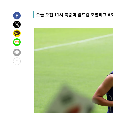
2시간 전 >
콜롬비아 신임 우파 대통령 취임 하루만에 차량폭탄 폭발 사건
-32273초 전 >
'AT마드리드 7번' 이강인, 맨시티 상대로 비공식 데뷔전
오늘 오전 11시 북중미 월드컵 조별리그 A
-31775초 전 >
[속보]'AT마드리드 7번' 이강인, 맨시티 상대로 비공식 
-29839초 전 >
네타냐후, 트럼프의 가자 평화 2차 15개조 평화안 '거부'
-26435초 전 >
이강인 ATM 입단식에 '상암벌 들썩'…"세계적인 선수 
-25431초 전 >
태풍 돌핀, 중 저장성 타이저우시 해안에 상륙 (1보)
-22777초 전 >
AT마드리드 데뷔 앞둔 이강인, 맨시티전 선발 대신 '벤치 
-21407초 전 >
[속보]與 강원·TK 당원투표 합산 김민석 48.54%로 
44.40%
-20741초 전 >
與 강원·TK 당원투표 합산 김민석 46.01%로 승리…정
44.53%
-20581초 전 >
[속보]與전대 권리당원투표…강원·경북 김민석, 대구 정
-20388초 전 >
[속보]與 당대표 경선, 경북 권리당원 투표 김민석 47.3
45.71%
-20290초 전 >
[속보]與 당대표 경선, 대구 권리당원 투표 정청래 47.8
46.35%
-20087초 전 >
[속보]與 당대표 경선, 강원 권리당원 투표 김민석 승리…5
득표
-18005초 전 >
"일본축구협회, 대한축구협회 성 접대 의혹 심판 조사"
-10647초 전 >
[속보]장은수, KLPGA 제주삼다수 역전 우승…데뷔 10년
정상
-6012초 전 >
"얼마나 더웠으면"…안동 물길공원서 헤엄친 구렁이 '소동