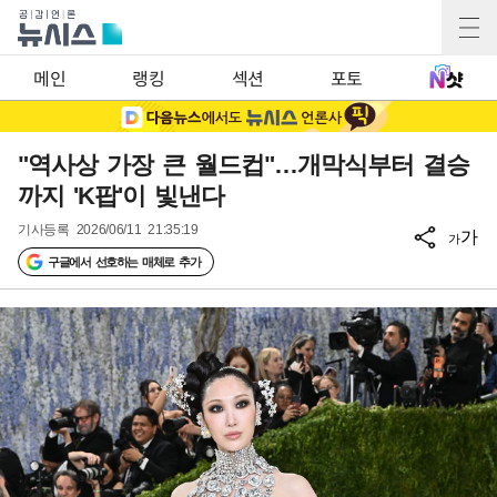
메인
랭킹
섹션
포토
"역사상 가장 큰 월드컵"…개막식부터 결승
까지 'K팝'이 빛낸다
기사등록
2026/06/11 21:35:19
가
가
구글에서 선호하는 매체로 추가