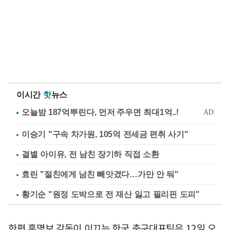
이시간
핫
뉴스
이승기 "구속 차가원, 105억 전세금 편취 사기"
결별 아이유, 전 남친 장기하 직접 소환
효린 "절친에게 남친 빼앗겼다…가만 안 둬"
황기순 "원정 도박으로 전 재산 잃고 필리핀 도피"
한편 홍명보 감독이 이끄는 한국 축구대표팀은 12일 오