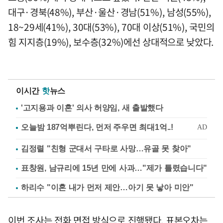
대구·경북(48%), 부산·울산·경남(51%), 남성(55%),
18~29세(41%), 30대(53%), 70대 이상(51%), 국민의
힘 지지층(19%), 보수층(32%)에선 상대적으로 낮았다.
이시간
핫
뉴스
'고지용과 이혼' 의사 허양임, 새 출발했다
김정렬 "친형 군대서 구타로 사망…유골 못 찾아"
표창원, 남규리에 15년 만에 사과…"제가 틀렸습니다"
하리수 "이혼 내가 먼저 제안…아기 못 낳아 미안"
이번 조사는 전화 면접 방식으로 진행됐다. 표본오차는