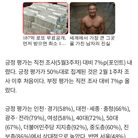
긍정 평가는 직전 조사(5월3주차) 대비 7%p(포인트) 내
렸다. 긍정 평가가 50%대로 집계된 것은 2월 1주차 조
사 이후 처음이다. 부정 평가는 직전 조사 대비 7%p 올
랐다.
긍정 평가는 인천·경기(58%), 대전·세종·충청(66%),
광주·전라(79%), 여성(58%), 40대(72%), 50대
(67%), 더불어민주당 지지층(92%), 중도층(60%), 진
보층(86%)에서 상대적으로 높았다. 반면 서울(48%),