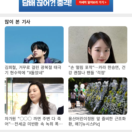
많이 본 기사
김희철, 거꾸로 걸린 광복절 태극
"손 떨림 포착"…카라 한승연, 건
기 현수막에 "X돌았네"
강 괜찮나 팬들 '걱정'
차가원 "○○○ 까면 주변 다 죽
용산어린이정원 앞 즐비한 근조화
어"…전세금 미반환 속 녹취 폭로
환, 왜?[뉴시스Pic]
파장