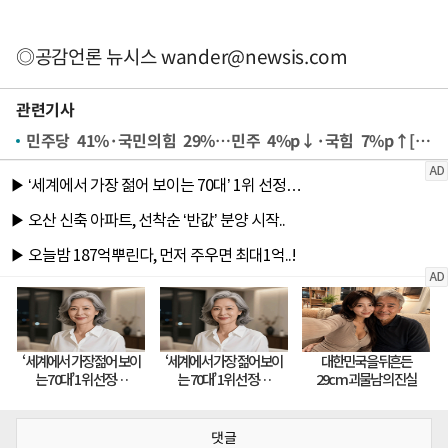
◎공감언론 뉴시스
wander@newsis.com
관련기사
민주당 41%·국민의힘 29%…민주 4%p↓·국힘 7%p↑[한국갤럽]
댓글