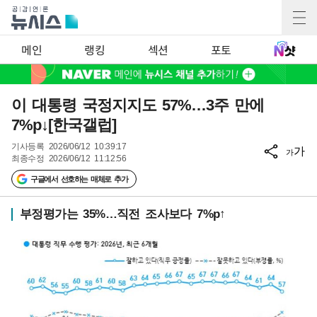
메인
랭킹
섹션
포토
이 대통령 국정지지도 57%…3주 만에
7%p↓[한국갤럽]
기사등록
2026/06/12 10:39:17
가
가
최종수정
2026/06/12 11:12:56
구글에서 선호하는 매체로 추가
부정평가는 35%…직전 조사보다 7%p↑