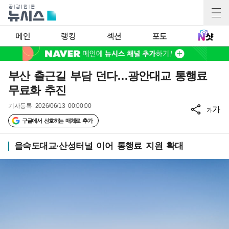
메인
랭킹
섹션
포토
부산 출근길 부담 던다…광안대교 통행료
무료화 추진
기사등록
2026/06/13 00:00:00
가
가
구글에서 선호하는 매체로 추가
을숙도대교·산성터널 이어 통행료 지원 확대