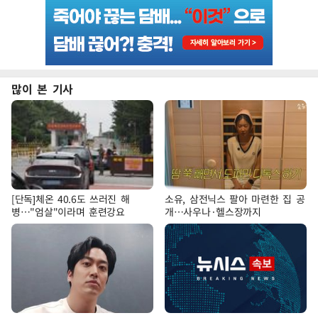
많이 본 기사
[단독]체온 40.6도 쓰러진 해
소유, 삼전닉스 팔아 마련한 집 공
병…"엄살"이라며 훈련강요
개…사우나·헬스장까지