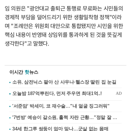
임 의원은 "광안대교 출퇴근 통행료 무료화는 시민들의
경제적 부담을 덜어드리기 위한 생활밀착형 정책"이라
며 "조례안은 위원회 대안으로 통합됐지만 시민을 위한
핵심 내용이 반영돼 상임위를 통과하게 된 것을 뜻깊게
생각한다"고 말했다.
이시간
핫
뉴스
소유, 삼전닉스 팔아 산 사우나·헬스장 딸린 집 눈길
'서준맘' 박세미, 코 재수술…"내 얼굴 징그러워"
'7번방' 예승이 갈소원, 훌쩍 자란 근황…"정말 잘 컸다"
34세 한그루 쌍둥이 엄마 맞나…군살 없는 몸매