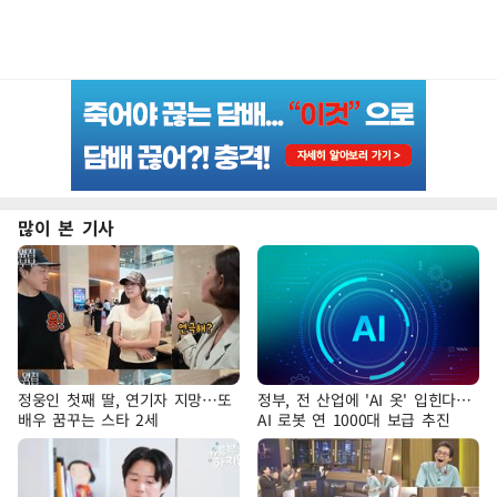
많이 본 기사
정웅인 첫째 딸, 연기자 지망…또
정부, 전 산업에 'AI 옷' 입힌다…
배우 꿈꾸는 스타 2세
AI 로봇 연 1000대 보급 추진