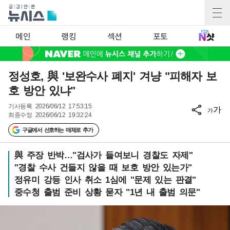
메인
랭킹
섹션
포토
정성호, 與 '보완수사 폐지' 겨냥 "피해자 보
호 방안 있냐"
기사등록
2026/06/12 17:53:15
가
가
최종수정
2026/06/12 19:32:24
구글에서 선호하는 매체로 추가
與 주장 반박…"검사가 들여보니 경찰도 자제"
"경찰 수사 건들지 않을 때 보호 방안 있는가"
정유미 강등 인사 취소 1심에 "문제 있는 판결"
중수청 출범 준비 상황 묻자 "1년 내 출범 의문"