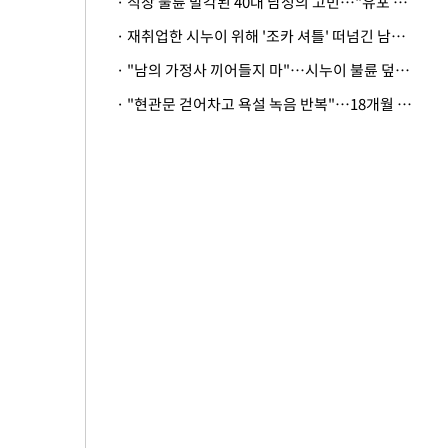
· 직장 불륜 발각된 40대 남성의 고민…"유포 동료 명예훼손·협박죄 고소 가능할까"
· 재취업한 시누이 위해 '조카 셔틀' 떠넘긴 남편…아내 "난 못한다"
· "남의 가정사 끼어들지 마"…시누이 불륜 덮으려는 남편에 억울한 아내
· "현관문 걷어차고 욕설 녹음 반복"…18개월 아기 키우는 집 뒤흔든 '앞집의 비극'