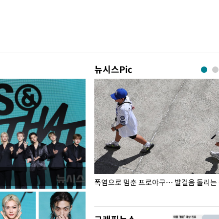
뉴시스Pic
전남광주… 열화상 카메라에 담긴
폭염으로 멈춘 프로야구… 발걸음 돌리는