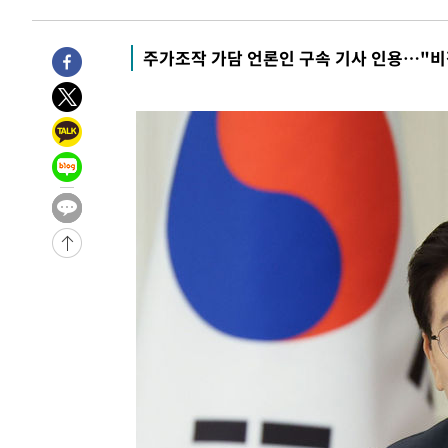
발효
-13728초 전 >
[속보]트럼프, 美 원정출산 금지 행정명령 서명
-11428초 전 >
[속보] 뉴욕증시, 일제 하락 마감…나스닥 0.06%↓
주가조작 가담 언론인 구속 기사 인용…"비
-29092초 전 >
민주 콩고 에볼라환자 4천명 돌파, 4053명 발생 1850명
-28342초 전 >
[속보]'300억원대 사기 혐의' 차가원 대표 구속 송치
-27536초 전 >
"미 전국적 살모네라 식중독 원인은 멕시코산 할라피뇨"--
-26049초 전 >
[속보]경찰·노동부, HL만도 평택사업장 끼임 사망 관련
-25930초 전 >
[속보]합수본, '투표율 허위 입력' 중앙·서울·경기도 선관
압수수색
-25685초 전 >
[속보]원·달러 환율, 오전 9시 1423.8원
-25481초 전 >
[속보]삼성전자·SK하이닉스 동반 강보합…1%대 상승 
-25467초 전 >
[속보]코스닥, 5.95포인트(0.74%) 상승한 807.62개장
-25435초 전 >
[속보]코스피, 6300선 재탈환…1.09% 오른 6365.07 
-22600초 전 >
시리아 다마스쿠스 교외에서 미니버스 폭발.. 14명 부상, 
태
-21898초 전 >
입추에도 극한더위…서울 낮 39도 '폭염중대경보'
-16862초 전 >
이란, 호르무즈서 "적국 목표물들"과 대치로 남부 케슘섬
례 큰 폭발음
-15577초 전 >
[속보]美, 폴리실리콘 수입 규제…파생제품 15% 관세, 1
발효
-13728초 전 >
[속보]트럼프, 美 원정출산 금지 행정명령 서명