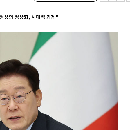
정상의 정상화, 시대적 과제"
 사망
 CDC
 압수수색
위 등 9곳
출발
개장
3명은 중
에서 두차
20일 후