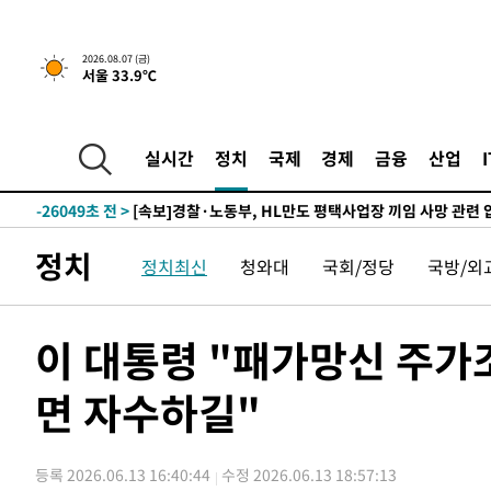
2026.08.07 (금)
서울 33.9℃
-11428초 전 >
[속보] 뉴욕증시, 일제 하락 마감…나스닥 0.06%↓
-29092초 전 >
민주 콩고 에볼라환자 4천명 돌파, 4053명 발생 1850명
-28342초 전 >
[속보]'300억원대 사기 혐의' 차가원 대표 구속 송치
실시간
정치
국제
경제
금융
산업
-27536초 전 >
"미 전국적 살모네라 식중독 원인은 멕시코산 할라피뇨"--
-26049초 전 >
[속보]경찰·노동부, HL만도 평택사업장 끼임 사망 관련
-25930초 전 >
[속보]합수본, '투표율 허위 입력' 중앙·서울·경기도 선관
정치
정치최신
청와대
국회/정당
국방/외
압수수색
-25685초 전 >
[속보]원·달러 환율, 오전 9시 1423.8원
-25481초 전 >
[속보]삼성전자·SK하이닉스 동반 강보합…1%대 상승 
-25467초 전 >
[속보]코스닥, 5.95포인트(0.74%) 상승한 807.62개장
이 대통령 "패가망신 주가
-25435초 전 >
[속보]코스피, 6300선 재탈환…1.09% 오른 6365.07 
면 자수하길"
-22600초 전 >
시리아 다마스쿠스 교외에서 미니버스 폭발.. 14명 부상, 
태
-21898초 전 >
입추에도 극한더위…서울 낮 39도 '폭염중대경보'
-16862초 전 >
이란, 호르무즈서 "적국 목표물들"과 대치로 남부 케슘섬
등록 2026.06.13 16:40:44
수정 2026.06.13 18:57:13
례 큰 폭발음
-15577초 전 >
[속보]美, 폴리실리콘 수입 규제…파생제품 15% 관세, 1