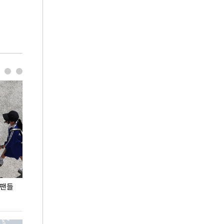
 팬들
이 대통령, '청년 대책 속도 높여야…폭염 문제도
입추 코앞인데 전
총력 대응'