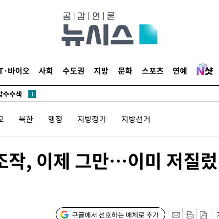
 사망
IT·바이오
사회
수도권
지방
문화
스포츠
연예
 CDC
 압수수색
위 등 9곳
교
북한
행정
지방정가
지방선거
출발
조작, 이제 그만…이미 저질
개장
3명은 중
에서 두차
구글에서 선호하는 매체로 추가
20일 후