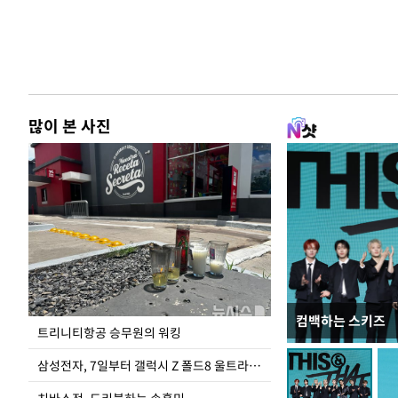
많이 본 사진
컴백하는 스키즈
입추 하루 앞둔 
트리니티항공 승무원의 워킹
폭염
삼성전자, 7일부터 갤럭시 Z 폴드8 울트라·폴드8·플립8 출시