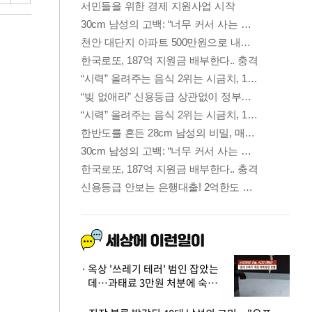
옥상 '쓰레기 테러' 범인 잡았는
데…과태료 3만원 처분에 숙박업
주 허탈