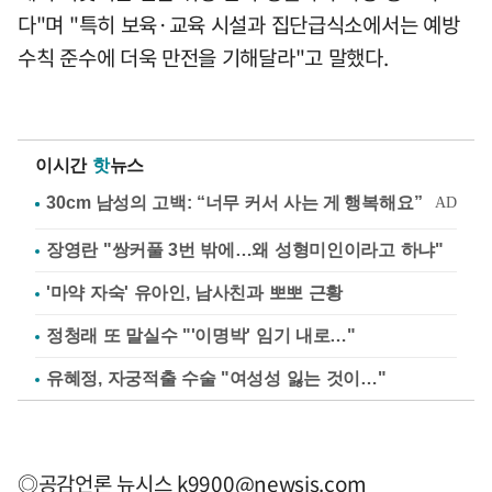
다"며 "특히 보육·교육 시설과 집단급식소에서는 예방
수칙 준수에 더욱 만전을 기해달라"고 말했다.
이시간
핫
뉴스
장영란 "쌍커풀 3번 밖에…왜 성형미인이라고 하냐"
'마약 자숙' 유아인, 남사친과 뽀뽀 근황
정청래 또 말실수 "'이명박' 임기 내로…"
유혜정, 자궁적출 수술 "여성성 잃는 것이…"
◎공감언론 뉴시스
k9900@newsis.com