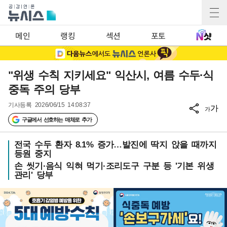
메인
랭킹
섹션
포토
"위생 수칙 지키세요" 익산시, 여름 수두·식
중독 주의 당부
기사등록
2026/06/15 14:08:37
가
가
구글에서 선호하는 매체로 추가
전국 수두 환자 8.1% 증가…발진에 딱지 앉을 때까지
등원 중지
손 씻기·음식 익혀 먹기·조리도구 구분 등 '기본 위생
관리' 당부