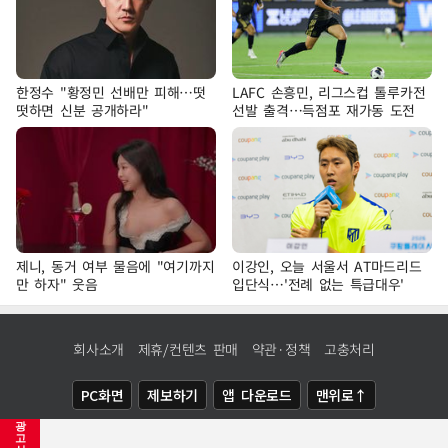
한정수 "황정민 선배만 피해…떳
LAFC 손흥민, 리그스컵 톨루카전
떳하면 신분 공개하라"
선발 출격…득점포 재가동 도전
제니, 동거 여부 물음에 "여기까지
이강인, 오늘 서울서 AT마드리드
만 하자" 웃음
입단식…'전례 없는 특급대우'
회사소개
제휴/컨텐츠 판매
약관·정책
고충처리
PC화면
제보하기
앱 다운로드
맨위로↑
광
COPYRIGHTⓒ
NEWSIS
ALL RIGHTS RESERVED.
고