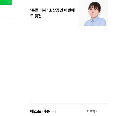
'홈플 피해' 소상공인 이번에
도 뒷전