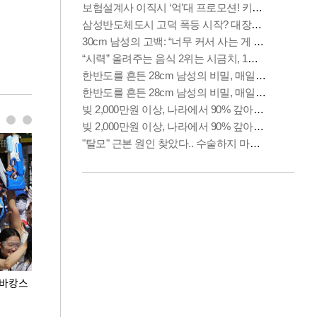
 바캉스
용산어린이정원 앞 즐비한 근조화환, 왜?
이번주 국회에는 