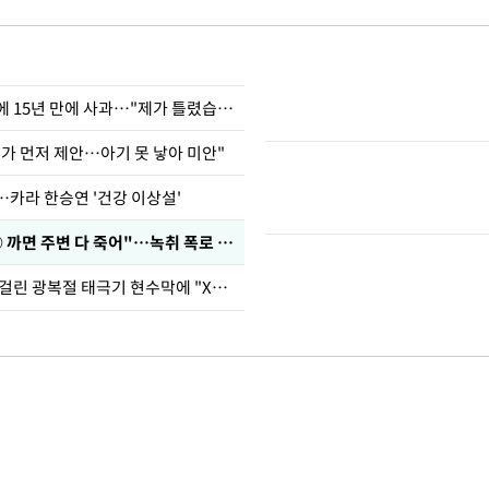
표창원, 남규리에 15년 만에 사과…"제가 틀렸습니다"
내가 먼저 제안…아기 못 낳아 미안"
…카라 한승연 '건강 이상설'
차가원 "○○○ 까면 주변 다 죽어"…녹취 폭로 파장
김희철, 거꾸로 걸린 광복절 태극기 현수막에 "X돌았네"