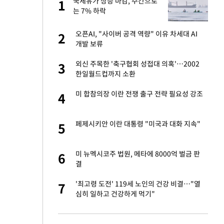
국제유가 상승 마감, 주간으로
1
1
주일
는 7% 하락
 노무현·문재인 철
오픈AI, "사이버 공격 역량" 이유 차세대 AI
2
2
개발 보류
승환·니퍼트가 콕
외신 주목한 '축구협회 성접대 의혹'…2002
3
3
한일월드컵까지 소환
0개 구단, 훈련·휴
미 합참의장 이란 전쟁 출구 전략 필요성 강조
4
4
 안전 최우선"
까지…제조업 바꾸는
페제시키안 이란 대통령 "미국과 대화 지속"
5
5
초췌한 근황…충주시
미 뉴멕시코주 법원, 메타에 8000억 벌금 판
6
6
결
오나…20억대 아파트
'최고령 도전' 119세 노인의 건강 비결…"열
7
7
 그 이후②]
심히 일하고 건강하게 먹기"