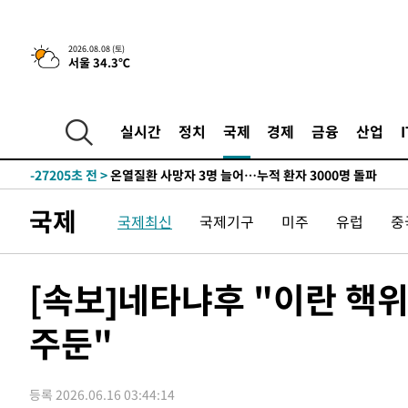
2026.08.08 (토)
서울 34.3℃
4시간 전 >
[속보]뉴욕증시 상승 마감…S&P 0.6% 나스닥 1.3%↑
-29184초 전 >
낮 최고 35도 '무더위'…동해안 시간당 30㎜ '강한 비'[
-28454초 전 >
[속보]이강인 "감독님이 원하는 마음 느꼈고, 많은 트로피
실시간
정치
국제
경제
금융
산업
틀레티코 이적"
-28236초 전 >
수도권 40도 육박 '펄펄'…동해안 일부 지역엔 호의주의
-27205초 전 >
온열질환 사망자 3명 늘어…누적 환자 3000명 돌파
-21150초 전 >
강릉에 시간당 81.4㎜ 물폭탄…도로 잠기고 담벼락 붕괴
국제
국제최신
국제기구
미주
유럽
중
-17257초 전 >
백운산서 80년근 천종산삼 9뿌리 발견…감정가 1.3억원
-14967초 전 >
선재도서 해루질 나섰다 실종 60대, 닷새 만에 숨진 채 발
-12501초 전 >
남자 농구, 나고야 아시안게임서 '홈팀' 일본과 한일전
[속보]네타냐후 "이란 핵
-11877초 전 >
여수 오동도 해상서 모터보트 전복…1명 사망·1명 실종
주둔"
-8104초 전 >
극한폭염 한풀 꺾이지만…'낮 최고 35도' 무더위, 열대야 
주 날씨]
-5122초 전 >
축구협회 "압수수색·성접대 논란 사과…쇄신의 기회로 삼
-3639초 전 >
[속보]'압수수색·성접대 논란' 축구협회 "실망과 걱정 안
등록 2026.06.16 03:44:14
송"
2시간 전 >
'최고 37도' 폭염 지속…강원동해안 최대 150㎜ 비