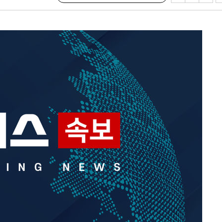
내일날씨]
 원해 아
보
견
계속[다음
겠다"
겨드려 죄