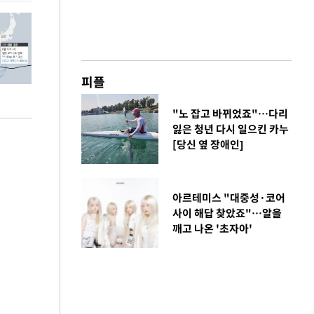
피플
"노 잡고 바뀌었죠"…다리
잃은 청년 다시 일으킨 카누
[당신 옆 장애인]
아르테미스 "대중성·코어
사이 해답 찾았죠"…알을
깨고 나온 '초자아'