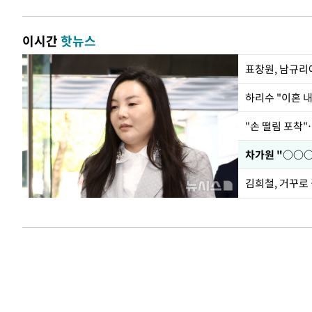
이시간
핫뉴스
하리수 "이혼 
"손 떨림 포착"