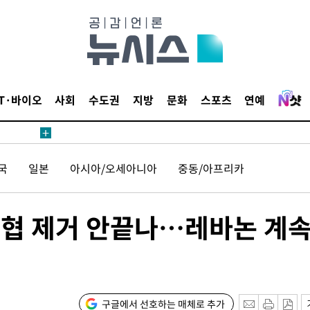
내일날씨]
 원해 아
IT·바이오
사회
수도권
지방
문화
스포츠
연예
보
국
일본
아시아/오세아니아
중동/아프리카
견
위협 제거 안끝나…레바논 계
계속[다음
겠다"
겨드려 죄
구글에서 선호하는 매체로 추가