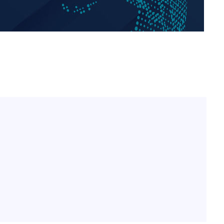
"창 3개 띄워도 답답함 없
1
네"…'폴드8 울트라', 일
써보니
오세훈 "용산공원 아파트,
2
학 뒤집는 것"
김도영·곽빈·안현민…오
3
집은 차기 메이저리거
'폭염 휴식기' 프로야구 1
4
식 병행…"야외 훈련 해도
휴머노이드부터 AI공장
5
M.AX 성과
'리센느 논란' 김선태, 
6
장 "다시 돌아올 생각?"
'덜 똘똘한 한 채' 시대 
7
에 쏠리는 관심[세제 개편,