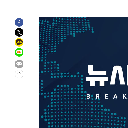
4시간 전 >
[속보]뉴욕증시 상승 마감…S&P 0.6% 나스닥 1.3%↑
-29184초 전 >
낮 최고 35도 '무더위'…동해안 시간당 30㎜ '강한 비'[
-28454초 전 >
[속보]이강인 "감독님이 원하는 마음 느꼈고, 많은 트로피
틀레티코 이적"
-28236초 전 >
수도권 40도 육박 '펄펄'…동해안 일부 지역엔 호의주의
-27205초 전 >
온열질환 사망자 3명 늘어…누적 환자 3000명 돌파
-21150초 전 >
강릉에 시간당 81.4㎜ 물폭탄…도로 잠기고 담벼락 붕괴
-17257초 전 >
백운산서 80년근 천종산삼 9뿌리 발견…감정가 1.3억원
-14967초 전 >
선재도서 해루질 나섰다 실종 60대, 닷새 만에 숨진 채 발
-12501초 전 >
남자 농구, 나고야 아시안게임서 '홈팀' 일본과 한일전
-11877초 전 >
여수 오동도 해상서 모터보트 전복…1명 사망·1명 실종
-8104초 전 >
극한폭염 한풀 꺾이지만…'낮 최고 35도' 무더위, 열대야 
주 날씨]
-5122초 전 >
축구협회 "압수수색·성접대 논란 사과…쇄신의 기회로 삼
-3639초 전 >
[속보]'압수수색·성접대 논란' 축구협회 "실망과 걱정 안
송"
2시간 전 >
'최고 37도' 폭염 지속…강원동해안 최대 150㎜ 비
4시간 전 >
[속보]뉴욕증시 상승 마감…S&P 0.6% 나스닥 1.3%↑