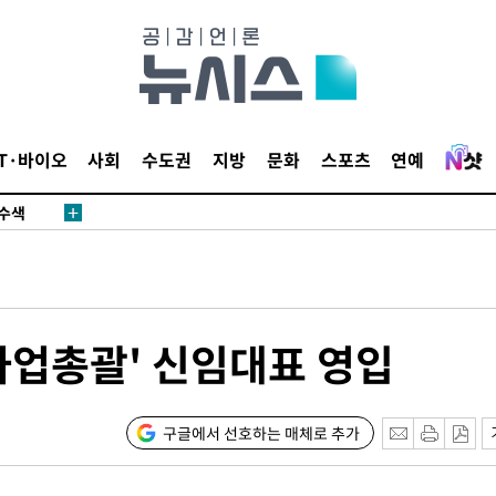
다"
수수색(종
4%↑
IT·바이오
사회
수도권
지방
문화
스포츠
연예
침 준수"
수수색
세 강화"
사업총괄' 신임대표 영입
구글에서 선호하는 매체로 추가
황'