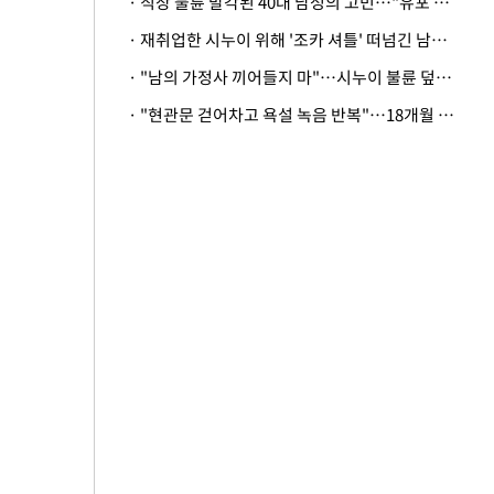
· 직장 불륜 발각된 40대 남성의 고민…"유포 동료 명예훼손·협박죄 고소 가능할까"
· 재취업한 시누이 위해 '조카 셔틀' 떠넘긴 남편…아내 "난 못한다"
· "남의 가정사 끼어들지 마"…시누이 불륜 덮으려는 남편에 억울한 아내
· "현관문 걷어차고 욕설 녹음 반복"…18개월 아기 키우는 집 뒤흔든 '앞집의 비극'