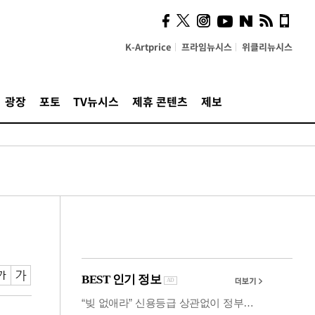
의견, 국토부·LH에 충실히
전달할 것"
K-Artprice
프라임뉴시스
위클리뉴시스
광장
포토
TV뉴시스
제휴 콘텐츠
제보