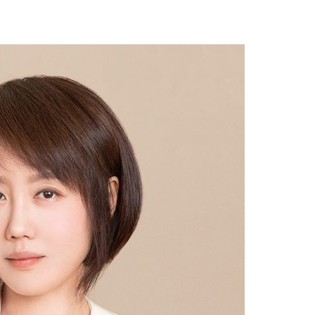
 격파
다"
수수색(종
4%↑
침 준수"
수수색
세 강화"