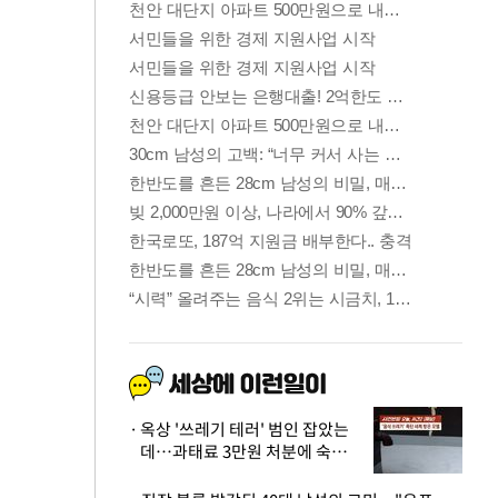
옥상 '쓰레기 테러' 범인 잡았는
데…과태료 3만원 처분에 숙박업
주 허탈