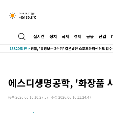
2026.08.07 (금)
서울 30.8℃
5시간 전 >
내일까지 39도 '펄펄'…기상청 "태풍 지나며 폭염 잠시 꺾인
-18906초 전 >
'월드컵 탈락 후폭풍' 축구협회…11시간 걸린 초유의 압
합)
-18342초 전 >
[속보] 뉴욕증시, 혼조 출발…나스닥 0.3%↓, 다우 0.1
실시간
정치
국제
경제
금융
산업
-17135초 전 >
축구협회, 15년 전 심판 성 접대 파문에 "현재는 내부 지
-15820초 전 >
경찰, '홍명보는 2순위' 결론냈던 스포츠윤리센터도 압
-1416초 전 >
[속보]합참 "北 발사체는 단거리탄도미사일…감시·경계태
-1164초 전 >
日방위성, 北이 동해로 쏜 발사체는 탄도미사일 가능성
6분 전 >
[속보] SKT, 에이닷 서비스 장애 발생…"원인 파악 중"
16분 전 >
[속보]합참 "북, 동해상으로 미상 발사체 발사"
에스디생명공학, '화장품 
26분 전 >
'낮 최고 39도' 불볕더위…한밤 열대야도 계속[내일날씨]
27분 전 >
[속보]7~9일 프로야구 3연전도 폭염 취소…11일 재개
등록 2026.06.16 10:27:57
수정 2026.06.16 11:24:47
33분 전 >
"韓 외환시장 개입 관측 배경엔 美의 대한국 무역적자 있어"
35분 전 >
'월드컵 탈락 후폭풍' 축구협회…초유의 압수수색에 '충격·당
38분 전 >
서울 낮 37.9도, 올여름 최고치 경신…영등포 순간 '40도'