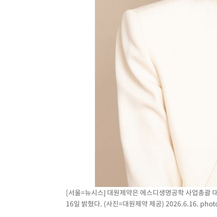
27분 전 >
[속보]7~9일 프로야구 3연전도 폭염 취소…11일 재개
33분 전 >
"韓 외환시장 개입 관측 배경엔 美의 대한국 무역적자 있어"
35분 전 >
'월드컵 탈락 후폭풍' 축구협회…초유의 압수수색에 '충격·당
38분 전 >
서울 낮 37.9도, 올여름 최고치 경신…영등포 순간 '40도'
45분 전 >
[속보]종합특검, 대검 추가 압수수색…내란 중요임무종사 혐의
1시간 전 >
[속보]코스닥, 800p 회복…0.26% 오른 801.67 마감
1시간 전 >
[속보]코스피, 301.88포인트(4.58%) 내린 6296.38 마감
1시간 전 >
[속보]원·달러 환율, 0.7원 내린 1423.8원 마감
2시간 전 >
"여기 떨어졌다"…다누리, 스페이스X 로켓 달 충돌 흔적 포착
3시간 전 >
손흥민, 5경기 연속골 실패…LAFC는 승부차기 끝 과달라하라
5시간 전 >
내일까지 39도 '펄펄'…기상청 "태풍 지나며 폭염 잠시 꺾인
[서울=뉴시스] 대원제약은 에스디생명공학 사업총괄 
16일 밝혔다. (사진=대원제약 제공) 2026.6.16.
phot