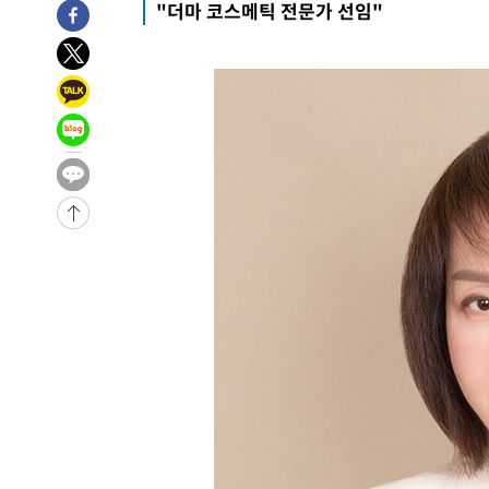
"더마 코스메틱 전문가 선임"
45분 전 >
[속보]종합특검, 대검 추가 압수수색…내란 중요임무종사 혐의
1시간 전 >
[속보]코스닥, 800p 회복…0.26% 오른 801.67 마감
1시간 전 >
[속보]코스피, 301.88포인트(4.58%) 내린 6296.38 마감
1시간 전 >
[속보]원·달러 환율, 0.7원 내린 1423.8원 마감
2시간 전 >
"여기 떨어졌다"…다누리, 스페이스X 로켓 달 충돌 흔적 포착
3시간 전 >
손흥민, 5경기 연속골 실패…LAFC는 승부차기 끝 과달라하라
5시간 전 >
내일까지 39도 '펄펄'…기상청 "태풍 지나며 폭염 잠시 꺾인
-18906초 전 >
'월드컵 탈락 후폭풍' 축구협회…11시간 걸린 초유의 압
합)
-18342초 전 >
[속보] 뉴욕증시, 혼조 출발…나스닥 0.3%↓, 다우 0.1
-17135초 전 >
축구협회, 15년 전 심판 성 접대 파문에 "현재는 내부 지
-15820초 전 >
경찰, '홍명보는 2순위' 결론냈던 스포츠윤리센터도 압
-1416초 전 >
[속보]합참 "北 발사체는 단거리탄도미사일…감시·경계태
-1164초 전 >
日방위성, 北이 동해로 쏜 발사체는 탄도미사일 가능성
6분 전 >
[속보] SKT, 에이닷 서비스 장애 발생…"원인 파악 중"
16분 전 >
[속보]합참 "북, 동해상으로 미상 발사체 발사"
26분 전 >
'낮 최고 39도' 불볕더위…한밤 열대야도 계속[내일날씨]