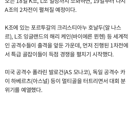
오는 18일 K조, L조 일정까지 소화하면, 19일부터 다시
A조의 2차전이 펼쳐질 예정이다.
K조에 있는 포르투갈의 크리스티아누 호날두(알 나스
르), L조 잉글랜드의 해리 케인(바이에른 뮌헨) 등 세계적
인 공격수들이 출격을 앞둔 가운데, 먼저 진행된 1차전에
서 특급 골잡이들이 득점 경쟁을 펼치기 시작했다.
미국 공격수 폴라린 발로건(AS 모나코), 독일 공격수 카
이 하베르츠(아스널) 등이 멀티골을 터트리면서 대회 분
위기를 예열했다.