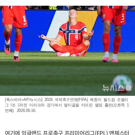
[폭스버러=AP/뉴시스] 2026 국제축구연맹(FIFA) 북중미 월드컵 조별리
그 I조 1차전 이라크와 경기에서 멀티골을 터뜨린 엘링 홀란(오른쪽 1
번째). 2026.06.16.
여기에 잉글랜드 프로축구 프리미어리그(EPL) 맨체스터