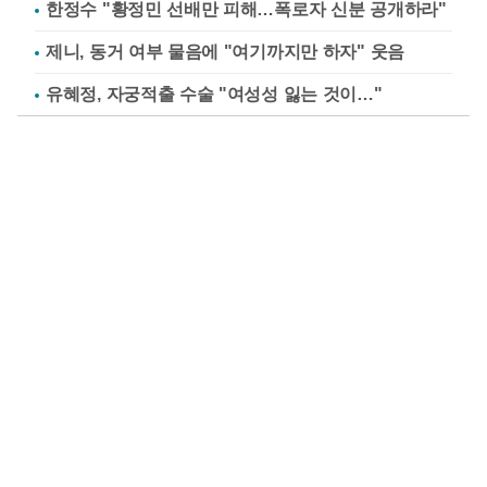
한정수 "황정민 선배만 피해…폭로자 신분 공개하라"
제니, 동거 여부 물음에 "여기까지만 하자" 웃음
유혜정, 자궁적출 수술 "여성성 잃는 것이…"