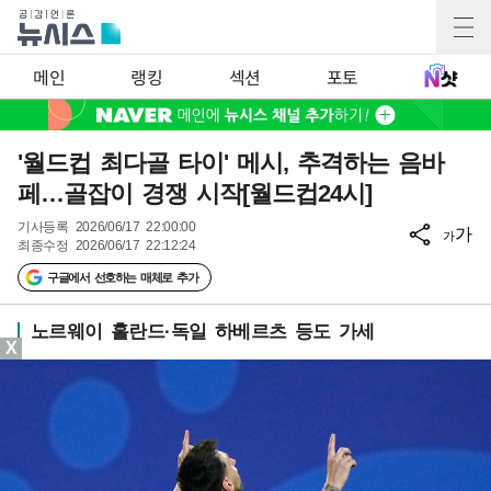
메인
랭킹
섹션
포토
'월드컵 최다골 타이' 메시, 추격하는 음바
페…골잡이 경쟁 시작[월드컵24시]
기사등록
2026/06/17 22:00:00
가
가
최종수정
2026/06/17 22:12:24
구글에서 선호하는 매체로 추가
노르웨이 홀란드·독일 하베르츠 등도 가세
X