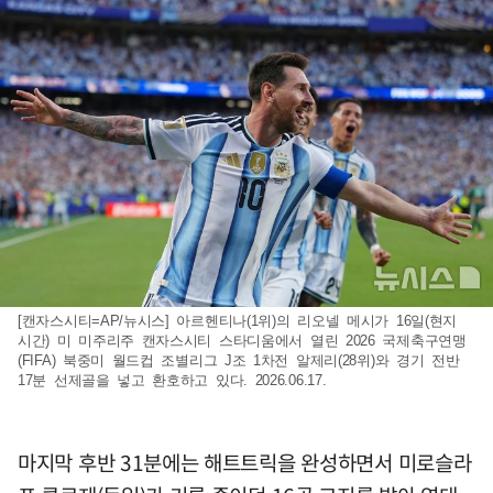
[캔자스시티=AP/뉴시스] 아르헨티나(1위)의 리오넬 메시가 16일(현지
시간) 미 미주리주 캔자스시티 스타디움에서 열린 2026 국제축구연맹
(FIFA) 북중미 월드컵 조별리그 J조 1차전 알제리(28위)와 경기 전반
17분 선제골을 넣고 환호하고 있다. 2026.06.17.
마지막 후반 31분에는 해트트릭을 완성하면서 미로슬라