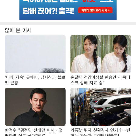
많이 본 기사
'마약 자숙' 유아인, 남사친과 볼뽀
손떨림 건강이상설 한승연…"목디
뽀 근황
스크 심해 치료 중"
한정수 "황정민 선배만 피해…떳
기름값 뛰자 친환경차 인기↑…변
떳하면 신분 공개하라"
하는 자동차 트렌드[세쓸통]