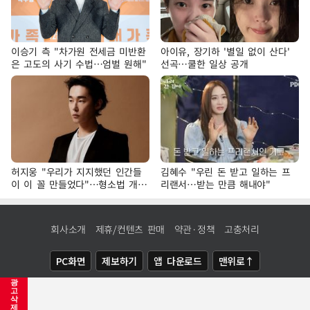
이승기 측 "차가원 전세금 미반환
아이유, 장기하 '별일 없이 산다'
은 고도의 사기 수법…엄벌 원해"
선곡…쿨한 일상 공개
허지웅 "우리가 지지했던 인간들
김혜수 "우린 돈 받고 일하는 프
이 이 꼴 만들었다"…형소법 개정
리랜서…받는 만큼 해내야"
에 격한 반응
회사소개
제휴/컨텐츠 판매
약관·정책
고충처리
PC화면
제보하기
앱 다운로드
맨위로↑
광
COPYRIGHTⓒ
NEWSIS
ALL RIGHTS RESERVED.
고
삭
제