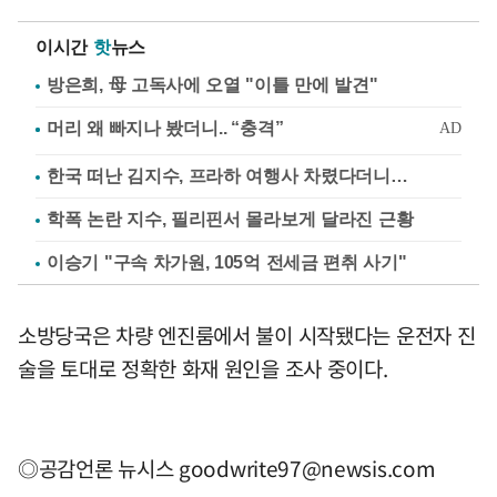
이시간
핫
뉴스
방은희, 母 고독사에 오열 "이틀 만에 발견"
한국 떠난 김지수, 프라하 여행사 차렸다더니…
학폭 논란 지수, 필리핀서 몰라보게 달라진 근황
이승기 "구속 차가원, 105억 전세금 편취 사기"
소방당국은 차량 엔진룸에서 불이 시작됐다는 운전자 진
술을 토대로 정확한 화재 원인을 조사 중이다.
◎공감언론 뉴시스
goodwrite97@newsis.com