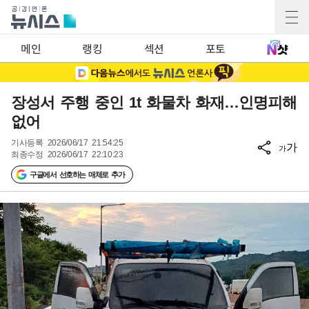
메인
랭킹
섹션
포토
장성서 주행 중인 1t 화물차 화재…인명피해
없어
기사등록
2026/06/17 21:54:25
가
가
최종수정
2026/06/17 22:10:23
구글에서 선호하는 매체로 추가