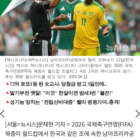
[멕시코시티=AP/뉴시스] 남아프리카공화국의 템바 즈와네가 12일(한국
시간) 멕시코 멕시코시티의 멕시코시티 스타디움에서 열린 2026 국제
축구연맹(FIFA) 북중미 월드컵 조별리그 A조 1차전 멕시코와의 경기
후반 39분 렡드카드를 받고 있다. 2026.06.12.
[서울=뉴시스]문채현 기자 = 2026 국제축구연맹(FIFA)
북중미 월드컵에서 한국과 같은 조에 속한 남아프리카공