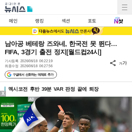
메인
랭킹
섹션
포토
남아공 베테랑 즈와네, 한국전 못 뛴다…
FIFA, 3경기 출전 정지[월드컵24시]
기사등록
2026/06/18 06:22:19
가
가
최종수정
2026/06/18 06:27:56
구글에서 선호하는 매체로 추가
멕시코전 후반 39분 VAR 판정 끝에 퇴장
X