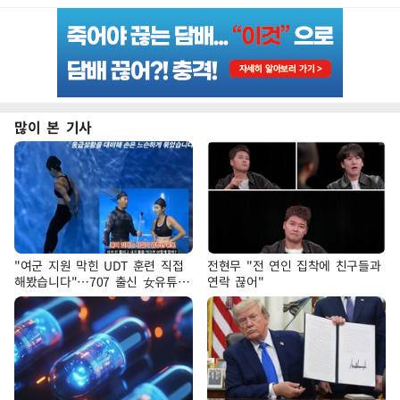
많이 본 기사
"여군 지원 막힌 UDT 훈련 직접
전현무 "전 연인 집착에 친구들과
해봤습니다"…707 출신 女유튜버
연락 끊어"
'완벽 소화'